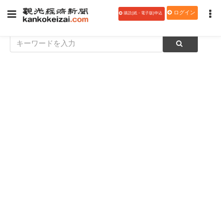
ログイン
購読(紙・電子版)申込