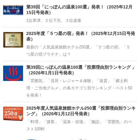
Channel
第39回「にっぽんの温泉100選」発表！（2025年12月
15日号発表）
1位草津、２位下呂、３位道後
2025年度「５つ星の宿」発表！（2025年12月15日号発
表）
最新の「人気温泉旅館ホテル250選」「５つ星の宿」「５
つ星の宿プラチナ」は？
第39回にっぽんの温泉100選「投票理由別ランキング 」
（2026年1月1日号発表）
「雰囲気」「見所・レジャー＆体験」「泉質」「郷土料
理・ご当地グルメ」の各カテゴリ別ランキング・ベスト50
を発表！
2025年度人気温泉旅館ホテル250選「投票理由別ランキ
ング」（2026年1月12日号発表）
「料理」「接客」「温泉・浴場」「施設」「雰囲気」のベ
スト100軒