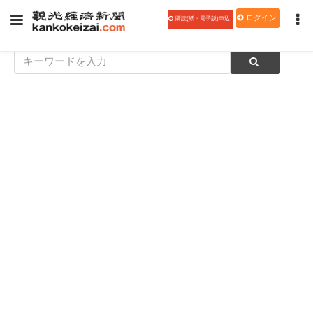
ログイン
購読(紙・電子版)申込