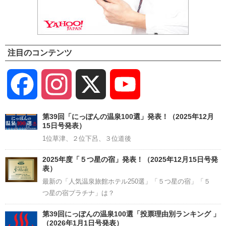
注目のコンテンツ
Facebook
Instagram
X
YouTube
Channel
第39回「にっぽんの温泉100選」発表！（2025年12月
15日号発表）
1位草津、２位下呂、３位道後
2025年度「５つ星の宿」発表！（2025年12月15日号発
表）
最新の「人気温泉旅館ホテル250選」「５つ星の宿」「５
つ星の宿プラチナ」は？
第39回にっぽんの温泉100選「投票理由別ランキング 」
（2026年1月1日号発表）