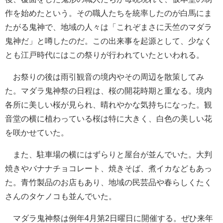
作を始めたという。その職人たちを統率したのが白馬にま
たがる鬼神で、地域の人々は「これぞまさに天竺のマダラ
鬼神だ」と噂したのだ。この出来事を起源として、少なく
とも江戸時代にはこの祭りが行われていたといわれる。
お祭りの後は雨引観音の境内やその周辺を散策してみ
た。マダラ鬼神祭の日程は、桜の開花時期と重なる。境内
各所に美しい桜が見られ、晴れやかな気持ちになった。観
音堂の横に植わっている桜は特に大きく、白色の美しい花
を咲かせていた。
また、駐車場の横にはずらりと屋台が並んでいた。大判
焼きやバナナチョコレート、焼きそば、煮イカなどもあっ
た。青竹製品のお店もあり、地域の民芸品や春らしくたく
さんのタケノコも並んでいた。
マダラ鬼神祭は例年4月第2日曜日に開催する。ぜひ来年