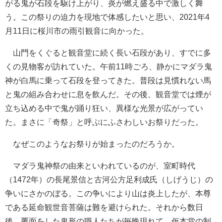
がる鬼が石段を駆け上がり、炎が燃え盛る中で激しく舞
う。この祭りの迫力を現地で体感したいと思い、2021年4
月11日に桜川市の雨引観音に向かった。
山門をくぐると観音堂に続く長い石段があり、すでに多
くの見物客が訪れていた。午前11時ごろ、静かにマダラ鬼
神が白馬に乗って石段を登ってきた。普段は見慣れない馬
と鬼の組み合わせに息を飲んだ。その後、観音堂では煙が
立ち込める中で鬼が踊り狂い、異様な光景が広がってい
た。まさに「奇祭」と呼ぶにふさわしいお祭りだった。
なぜこのようなお祭りが始まったのだろうか。
マダラ鬼神祭の由来といわれているのが、室町時代
（1472年）の長尾景信と古河公方足利成氏（しげうじ）の
争いにさかのぼる。この争いにより山は炎上したが、本尊
である延命観世音菩薩は難を避けられた。それから数日
後、覆面をした鬼形の職人たちが毎晩現れて、仮本堂の制