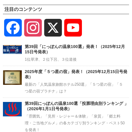
注目のコンテンツ
Facebook
Instagram
X
YouTube
Channel
第39回「にっぽんの温泉100選」発表！（2025年12月
15日号発表）
1位草津、２位下呂、３位道後
2025年度「５つ星の宿」発表！（2025年12月15日号発
表）
最新の「人気温泉旅館ホテル250選」「５つ星の宿」「５
つ星の宿プラチナ」は？
第39回にっぽんの温泉100選「投票理由別ランキング 」
（2026年1月1日号発表）
「雰囲気」「見所・レジャー＆体験」「泉質」「郷土料
理・ご当地グルメ」の各カテゴリ別ランキング・ベスト50
を発表！