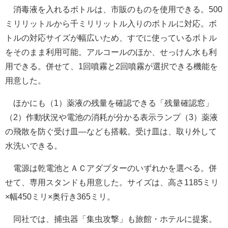
消毒液を入れるボトルは、市販のものを使用できる。500
ミリリットルから千ミリリットル入りのボトルに対応。ボ
トルの対応サイズが幅広いため、すでに使っているボトル
をそのまま利用可能。アルコールのほか、せっけん水も利
用できる。併せて、1回噴霧と2回噴霧が選択できる機能を
用意した。
ほかにも（1）薬液の残量を確認できる「残量確認窓」
（2）作動状況や電池の消耗が分かる表示ランプ（3）薬液
の飛散を防ぐ受け皿―なども搭載。受け皿は、取り外して
水洗いできる。
電源は乾電池とＡＣアダプターのいずれかを選べる。併
せて、専用スタンドも用意した。サイズは、高さ1185ミリ
×幅450ミリ×奥行き365ミリ。
同社では、捕虫器「集虫攻撃」も旅館・ホテルに提案。