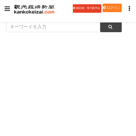
ログイン
購読(紙・電子版)申込