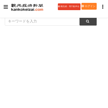
ログイン
購読(紙・電子版)申込