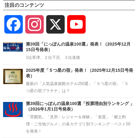
注目のコンテンツ
Facebook
Instagram
X
YouTube
Channel
第39回「にっぽんの温泉100選」発表！（2025年12月
15日号発表）
1位草津、２位下呂、３位道後
2025年度「５つ星の宿」発表！（2025年12月15日号発
表）
最新の「人気温泉旅館ホテル250選」「５つ星の宿」「５
つ星の宿プラチナ」は？
第39回にっぽんの温泉100選「投票理由別ランキング 」
（2026年1月1日号発表）
「雰囲気」「見所・レジャー＆体験」「泉質」「郷土料
理・ご当地グルメ」の各カテゴリ別ランキング・ベスト50
を発表！