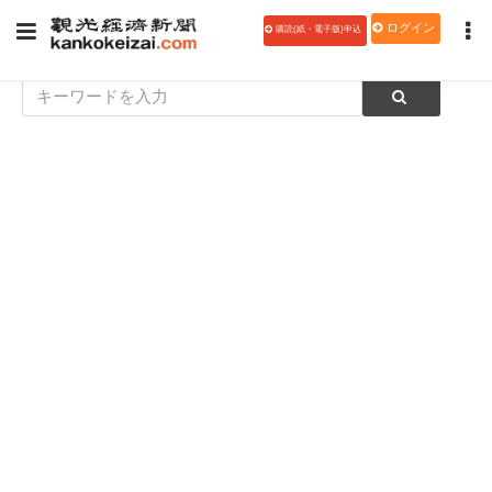
ログイン
購読(紙・電子版)申込