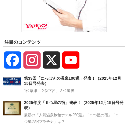
注目のコンテンツ
Facebook
Instagram
X
YouTube
Channel
第39回「にっぽんの温泉100選」発表！（2025年12月
15日号発表）
1位草津、２位下呂、３位道後
2025年度「５つ星の宿」発表！（2025年12月15日号発
表）
最新の「人気温泉旅館ホテル250選」「５つ星の宿」「５
つ星の宿プラチナ」は？