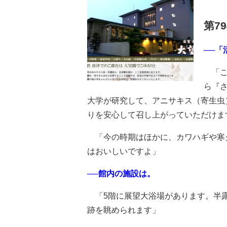
第7
──
「こ
ら『
大学が研究して、アニサキス（寄生虫
りを安心して召し上がっていただけま
「今の時期はほかに、カワハギや寒
はおいしいですよ」
──館内の施設は。
「5階に展望大浴場があります。半露
跡を眺められます」