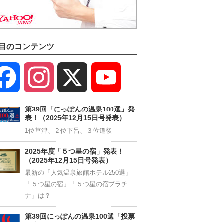
目のコンテンツ
Facebook
Instagram
X
YouTube
Channel
第39回「にっぽんの温泉100選」発
表！（2025年12月15日号発表）
1位草津、２位下呂、３位道後
2025年度「５つ星の宿」発表！
（2025年12月15日号発表）
最新の「人気温泉旅館ホテル250選」
「５つ星の宿」「５つ星の宿プラチ
ナ」は？
第39回にっぽんの温泉100選「投票