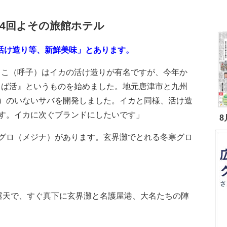
94回よその旅館ホテル
「活け造り等、新鮮美味」とあります。
こ（呼子）はイカの活け造りが有名ですが、今年か
さば活』というものを始めました。地元唐津市と九州
）のいないサバを開発しました。イカと同様、活け造
す。イカに次ぐブランドにしたいです」
8
グロ（メジナ）があります。玄界灘でとれる冬寒グロ
天で、すぐ真下に玄界灘と名護屋港、大名たちの陣