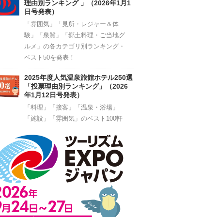
理由別ランキング 」（2026年1月1
日号発表）
「雰囲気」「見所・レジャー＆体
験」「泉質」「郷土料理・ご当地グ
ルメ」の各カテゴリ別ランキング・
ベスト50を発表！
2025年度人気温泉旅館ホテル250選
「投票理由別ランキング」（2026
年1月12日号発表）
「料理」「接客」「温泉・浴場」
「施設」「雰囲気」のベスト100軒