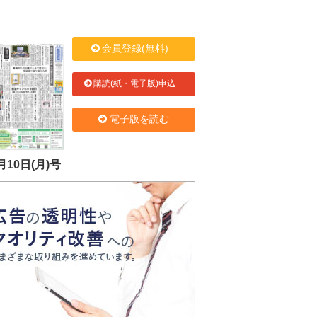
会員登録(無料)
購読(紙・電子版)申込
電子版を読む
月10日(月)号