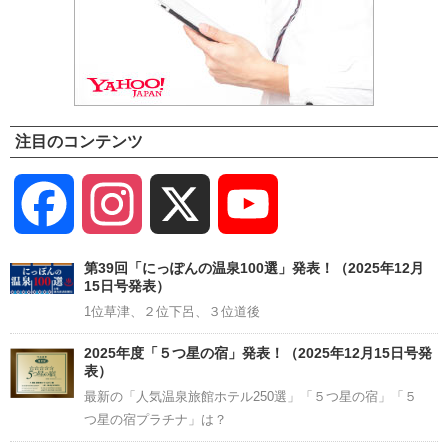
注目のコンテンツ
Facebook
Instagram
X
YouTube
Channel
第39回「にっぽんの温泉100選」発表！（2025年12月
15日号発表）
1位草津、２位下呂、３位道後
2025年度「５つ星の宿」発表！（2025年12月15日号発
表）
最新の「人気温泉旅館ホテル250選」「５つ星の宿」「５
つ星の宿プラチナ」は？