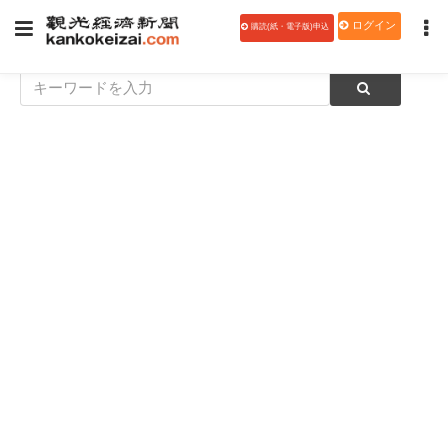
ログイン
購読(紙・電子版)申込