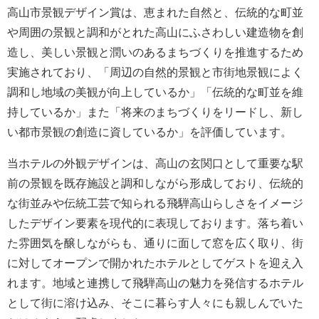
高山市景観デザイン賞は、恵まれた自然と、伝統的な町並
や周囲の景観と調和がとれた高山にふさわしい建造物を創
造し、美しい景観と潤いのあるまちづくりを推進するため
実施されており、「周辺の自然的景観と市街地景観によく
調和し地域の美観が向上しているか」「伝統的な町並を維
持しているか」また「将来のまちづくりをリードし、新し
い都市景観の創造に資しているか」を評価しています。
当ホテルの外観デザインは、高山の玄関口として重要な駅
前の景観を既存施設と調和しながら形成しており、伝統的
な街並みや伝統工芸で知られる飛騨高山らしさをイメージ
したデザイン要素を現代的に表現しております。落ち着い
た雰囲気を醸しながらも、通りに面して窓を広く取り、街
に対してオープンで開かれたホテルとしてゲストを迎え入
れます。地域と連携して飛騨高山の魅力を発信するホテル
として街に溶け込み、そこに暮らす人々にも親しんでいた