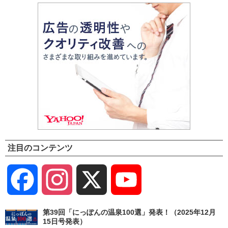
注目のコンテンツ
Facebook
Instagram
X
YouTube
Channel
第39回「にっぽんの温泉100選」発表！（2025年12月
15日号発表）