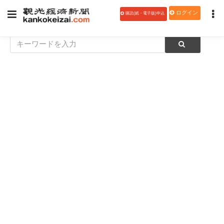
ログイン
購読(紙・電子版)申込