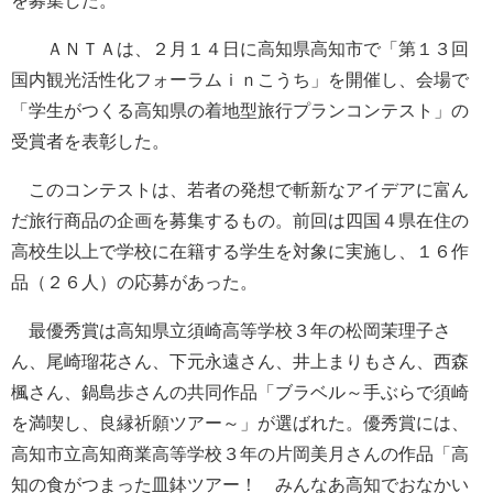
を募集した。
ＡＮＴＡは、２月１４日に高知県高知市で「第１３回
国内観光活性化フォーラムｉｎこうち」を開催し、会場で
「学生がつくる高知県の着地型旅行プランコンテスト」の
受賞者を表彰した。
このコンテストは、若者の発想で斬新なアイデアに富ん
だ旅行商品の企画を募集するもの。前回は四国４県在住の
高校生以上で学校に在籍する学生を対象に実施し、１６作
品（２６人）の応募があった。
最優秀賞は高知県立須崎高等学校３年の松岡茉理子さ
ん、尾崎瑠花さん、下元永遠さん、井上まりもさん、西森
楓さん、鍋島歩さんの共同作品「ブラベル～手ぶらで須崎
を満喫し、良縁祈願ツアー～」が選ばれた。優秀賞には、
高知市立高知商業高等学校３年の片岡美月さんの作品「高
知の食がつまった皿鉢ツアー！ みんなあ高知でおなかい