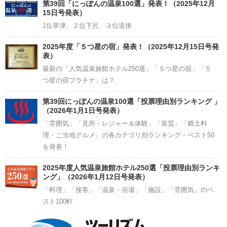
Channel
第39回「にっぽんの温泉100選」発表！（2025年12月
15日号発表）
1位草津、２位下呂、３位道後
2025年度「５つ星の宿」発表！（2025年12月15日号発
表）
最新の「人気温泉旅館ホテル250選」「５つ星の宿」「５
つ星の宿プラチナ」は？
第39回にっぽんの温泉100選「投票理由別ランキング 」
（2026年1月1日号発表）
「雰囲気」「見所・レジャー＆体験」「泉質」「郷土料
理・ご当地グルメ」の各カテゴリ別ランキング・ベスト50
を発表！
2025年度人気温泉旅館ホテル250選「投票理由別ランキ
ング」（2026年1月12日号発表）
「料理」「接客」「温泉・浴場」「施設」「雰囲気」のベ
スト100軒