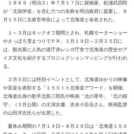
１８６９（明治２）年７月１７日に探検家、松浦武四郎
が「北加伊道」を含む六つの名称を明治政府に提案し、８
月１５日に太政官布告によって北海道と命名された。
１～３月はキックオフ期間とされ、札幌モーターショー
やさっぽろ雪まつりでＰＲ。１月１９日～２月２５日に
は、観光客に人気の道庁赤レンガ庁舎で北海道の歴史やア
イヌ文化を紹介するプロジェクションマッピングが行われ
る。
２月５日には特別イベントとして、北海道ゆかりの映像
や音楽を表彰する「１５０ｔｈ北海道アワード」を開催。
北海道出身の歌手北島三郎氏や映画「北の零年」「北の桜
守」（３月公開）の主演女優、吉永小百合さん、映画監督
の山田洋次氏らが出席した。
夏休み期間の７月１４日～８月２６日は「北海道１５０