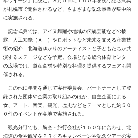
年ウイーク」に設定。８月５日に１５０年を祝う記念式典
が札幌市で開催されるなど、さまざまな記念事業が集中的
に実施される。
記念式典では、アイヌ舞踊や地域の伝統芸能などの披
露、人工知能（ＡＩ）やロボットなど未来を支える産業技
術の紹介、北海道ゆかりのアーティストと子どもたちが共
演するステージなどを予定。会場となる総合体育センター
の広場では、道産食材や特別な料理を提供するフェアも開
催される。
この他に年間を通じて実行委員会、パートナーとして登
録された団体や企業の取り組みのほか、自主企画による
食、アート、音楽、観光、歴史などをテーマとした約５０
０件のイベントが各地で実施される。
観光分野でも、航空・旅行会社が１５０年に合わせ、北
海道の食や観光をＰＲするキャンペーンや記念ツアーの実