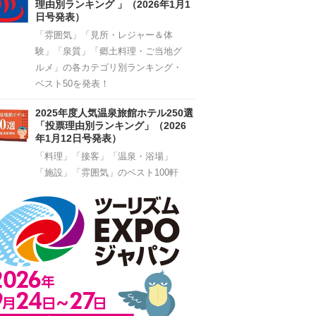
理由別ランキング 」（2026年1月1
日号発表）
「雰囲気」「見所・レジャー＆体
験」「泉質」「郷土料理・ご当地グ
ルメ」の各カテゴリ別ランキング・
ベスト50を発表！
2025年度人気温泉旅館ホテル250選
「投票理由別ランキング」（2026
年1月12日号発表）
「料理」「接客」「温泉・浴場」
「施設」「雰囲気」のベスト100軒