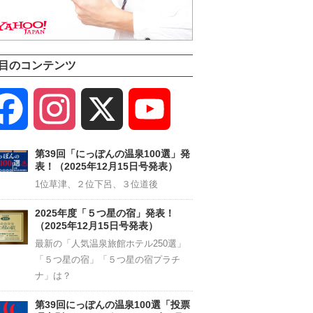
目のコンテンツ
Facebook
Instagram
X
YouTube
Channel
第39回「にっぽんの温泉100選」発
表！（2025年12月15日号発表）
1位草津、２位下呂、３位道後
2025年度「５つ星の宿」発表！
（2025年12月15日号発表）
最新の「人気温泉旅館ホテル250選」
「５つ星の宿」「５つ星の宿プラチ
ナ」は？
第39回にっぽんの温泉100選「投票