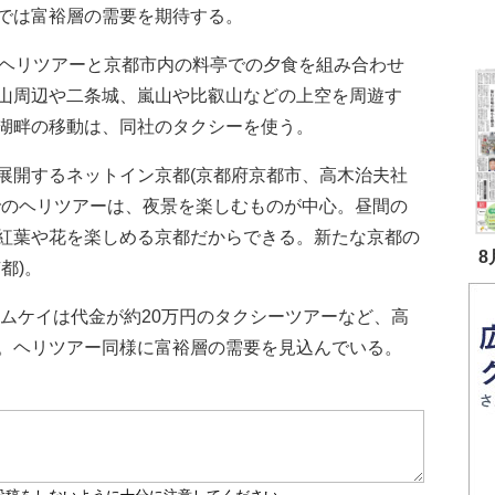
では富裕層の需要を期待する。
ヘリツアーと京都市内の料亭での夕食を組み合わせ
山周辺や二条城、嵐山や比叡山などの上空を周遊す
湖畔の移動は、同社のタクシーを使う。
開するネットイン京都(京都府京都市、高木治夫社
でのヘリツアーは、夜景を楽しむものが中心。昼間の
紅葉や花を楽しめる京都だからできる。新たな京都の
8
都)。
エムケイは代金が約20万円のタクシーツアーなど、高
。ヘリツアー同様に富裕層の需要を見込んでいる。