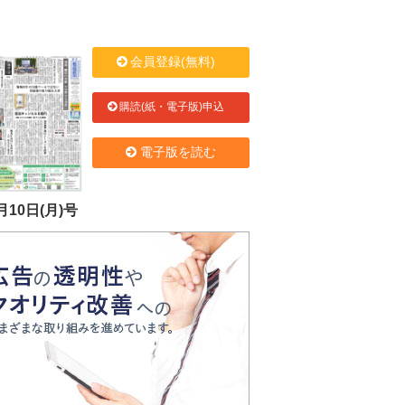
会員登録(無料)
購読(紙・電子版)申込
電子版を読む
月10日(月)号