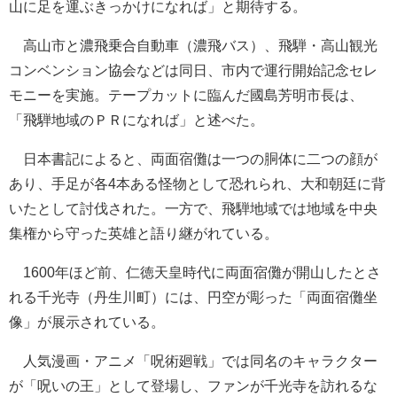
山に足を運ぶきっかけになれば」と期待する。
高山市と濃飛乗合自動車（濃飛バス）、飛騨・高山観光
コンベンション協会などは同日、市内で運行開始記念セレ
モニーを実施。テープカットに臨んだ國島芳明市長は、
「飛騨地域のＰＲになれば」と述べた。
日本書記によると、両面宿儺は一つの胴体に二つの顔が
あり、手足が各4本ある怪物として恐れられ、大和朝廷に背
いたとして討伐された。一方で、飛騨地域では地域を中央
集権から守った英雄と語り継がれている。
1600年ほど前、仁徳天皇時代に両面宿儺が開山したとさ
れる千光寺（丹生川町）には、円空が彫った「両面宿儺坐
像」が展示されている。
人気漫画・アニメ「呪術廻戦」では同名のキャラクター
が「呪いの王」として登場し、ファンが千光寺を訪れるな