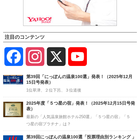
注目のコンテンツ
Facebook
Instagram
X
YouTube
Channel
第39回「にっぽんの温泉100選」発表！（2025年12月
15日号発表）
1位草津、２位下呂、３位道後
2025年度「５つ星の宿」発表！（2025年12月15日号発
表）
最新の「人気温泉旅館ホテル250選」「５つ星の宿」「５
つ星の宿プラチナ」は？
第39回にっぽんの温泉100選「投票理由別ランキング 」