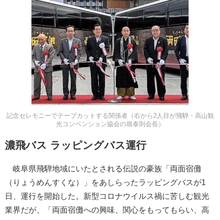
記念セレモニーでテープカットする関係者（右から2人目が飛騨・高山観
光コンベンション協会の堀泰則会長）
濃飛バス ラッピングバス運行
岐阜県飛騨地域にいたとされる伝説の豪族「両面宿儺
（りょうめんすくな）」をあしらったラッピングバスが1
日、運行を開始した。新型コロナウイルス禍に苦しむ観光
業界だが、「両面宿儺への興味、関心をもってもらい、高