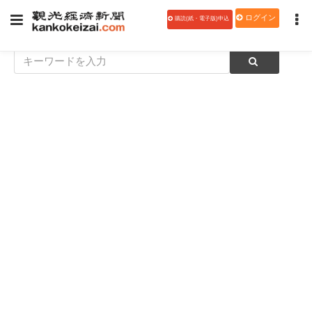
ログイン
購読(紙・電子版)申込