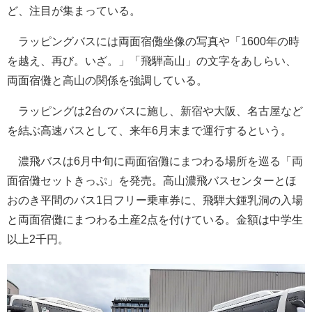
ど、注目が集まっている。
ラッピングバスには両面宿儺坐像の写真や「1600年の時
を越え、再び。いざ。」「飛騨高山」の文字をあしらい、
両面宿儺と高山の関係を強調している。
ラッピングは2台のバスに施し、新宿や大阪、名古屋など
を結ぶ高速バスとして、来年6月末まで運行するという。
濃飛バスは6月中旬に両面宿儺にまつわる場所を巡る「両
面宿儺セットきっぷ」を発売。高山濃飛バスセンターとほ
おのき平間のバス1日フリー乗車券に、飛騨大鍾乳洞の入場
と両面宿儺にまつわる土産2点を付けている。金額は中学生
以上2千円。