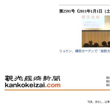
第2591号《2011年1月1日
リョケン、磯部ガーデンで「旅館
観
観
観
写真、見出し、記事