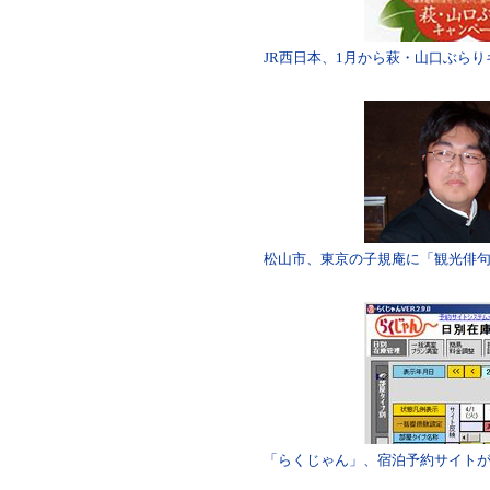
JR西日本、1月から萩・山口ぶら
松山市、東京の子規庵に「観光俳
「らくじゃん」、宿泊予約サイト