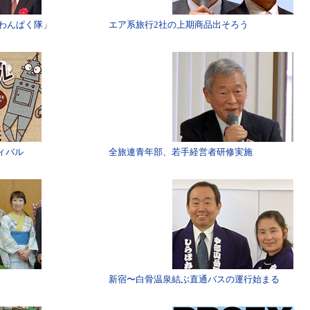
狭わんぱく隊」
エア系旅行2社の上期商品出そろう
ィバル
全旅連青年部、若手経営者研修実施
新宿〜白骨温泉結ぶ直通バスの運行始まる