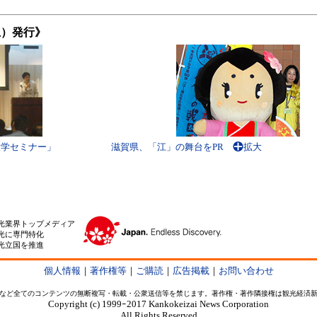
（土）発行》
大学セミナー」
滋賀県、「江」の舞台をPR
拡大
光業界トップメディア
光に専門特化
光立国を推進
個人情報
｜
著作権等
｜
ご購読
｜
広告掲載
｜
お問い合わせ
など全てのコンテンツの無断複写・転載・公衆送信等を禁じます。著作権・著作隣接権は観光経済
Copyright (c) 1999ｰ2017 Kankokeizai News Corporation
All Rights Reserved