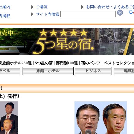
社案内
ご購読
お問い合わせ・よくあるご
サイト内検索
告掲載
|
|
|
|
泉旅館ホテル250選
5つ星の宿
部門別100選
宿のパンフ
ベストセレクシ
ラベル
旅館・ホテル
ビジネス
地域
分）
（土）発行》