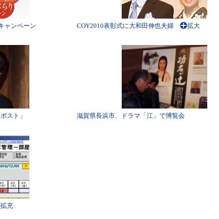
りキャンペーン
COY2010表彰式に大和田伸也夫婦
拡大
句ポスト」
滋賀県長浜市、ドラマ「江」で博覧会
が拡充