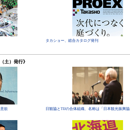
タカショー、総合カタログ発刊
2日（土）発行》
に意欲
日観協とTIJの合体組織、名称は「日本観光振興