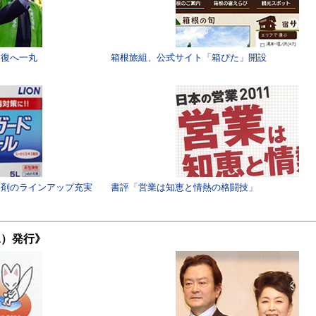
回復へ一丸
箱根旅組、公式サイト「箱ぴた」開設
製剤のラインアップ充実
書評「営業は知恵と情熱の格闘技」
（水）発行》