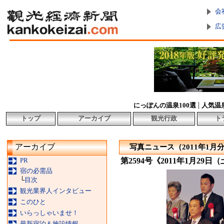
会
広
|
にっぽんの温泉100選
人気温
トップ
アーカイブ
観光行政
ト
アーカイブ
写真ニュース（2011年1月
PR
第2594号《2011年1月29日
宿の必需品
└
目次
観光業界人インタビュー
このひと
いらっしゃいませ！
最新宿泊＆施設情報