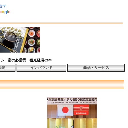
質問
|
|
ョン
宿の必需品
観光経済の本
観光
インバウンド
商品・サービス