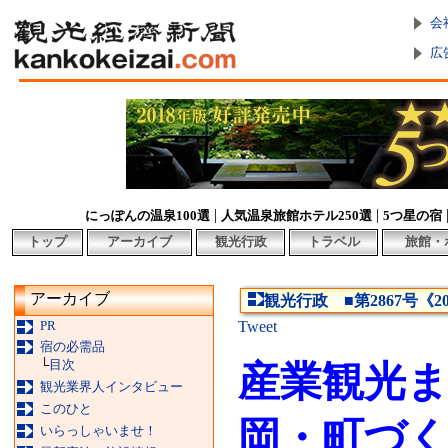
会
広
|
|
にっぽんの温泉100選
人気温泉旅館ホテル250選
5つ星の宿
トップ
アーカイブ
観光行政
トラベル
旅館・
アーカイブ
観光行政 ■第2867号《2
PR
Tweet
宿の必需品
└
目次
産業観光
観光業界人インタビュー
このひと
岡・町づ
いらっしゃいませ！