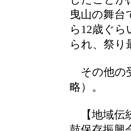
曳山の舞台
ら12歳ぐ
られ、祭り
その他の受
略）。
【地域伝統
鼓保存振興