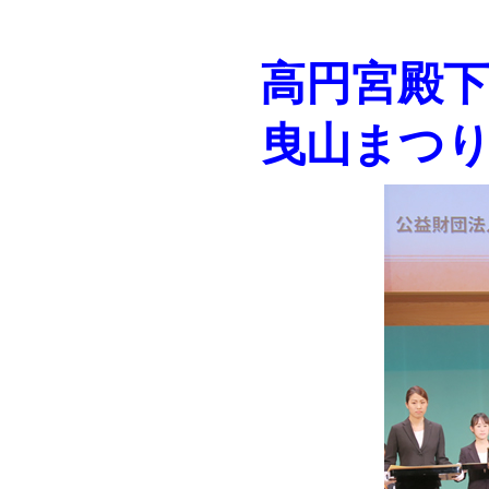
高円宮殿
曳山まつ