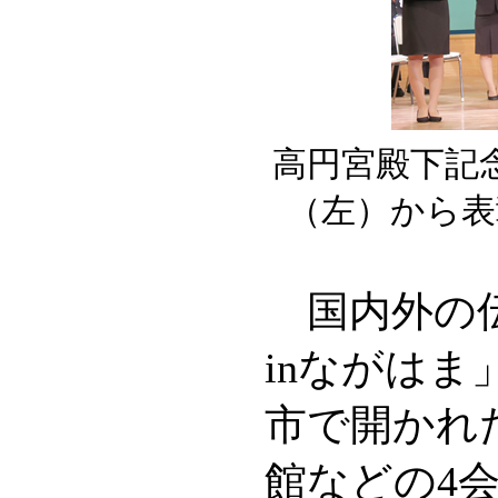
高円宮殿下記
（左）から表
国内外の伝
inながはま
市で開かれ
館などの4