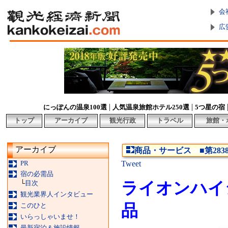
会
広
|
|
にっぽんの温泉100選
人気温泉旅館ホテル250選
5つ星の宿
トップ
アーカイブ
観光行政
トラベル
旅館・
アーカイブ
商品・サービス ■第2838
PR
Tweet
宿の必需品
└
目次
ライオンハイ
観光業界人インタビュー
このひと
品
いらっしゃいませ！
最新宿泊＆施設情報