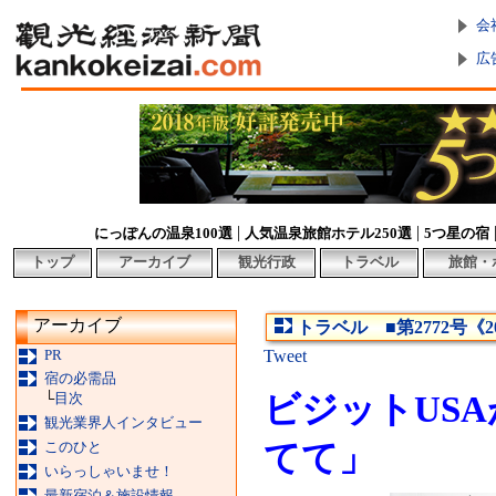
会
広
|
|
にっぽんの温泉100選
人気温泉旅館ホテル250選
5つ星の宿
トップ
アーカイブ
観光行政
トラベル
旅館・
アーカイブ
トラベル ■第2772号《2
PR
Tweet
宿の必需品
└
目次
ビジットUSA
観光業界人インタビュー
このひと
てて」
いらっしゃいませ！
最新宿泊＆施設情報