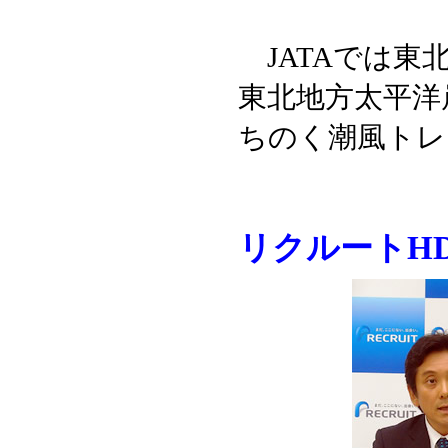
JATAでは東
東北地方太平洋
ちのく潮風トレ
リクルートH