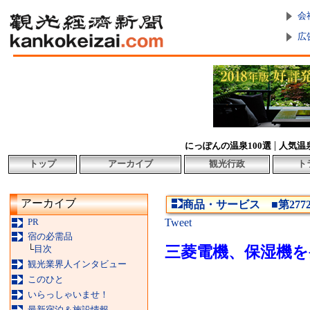
会
広
|
にっぽんの温泉100選
人気温
トップ
アーカイブ
観光行政
ト
アーカイブ
商品・サービス ■第2772
PR
Tweet
宿の必需品
└
目次
三菱電機、保湿機を
観光業界人インタビュー
このひと
いらっしゃいませ！
最新宿泊＆施設情報