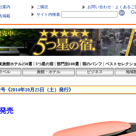
社案内
ご購読
お問い合わせ・よくあるご
サイト内検索
告掲載
|
|
|
|
泉旅館ホテル250選
5つ星の宿
部門別100選
宿のパンフ
ベストセレクシ
ラベル
旅館・ホテル
ビジネス
地域
号《2014年10月25日（土）発行》
発売