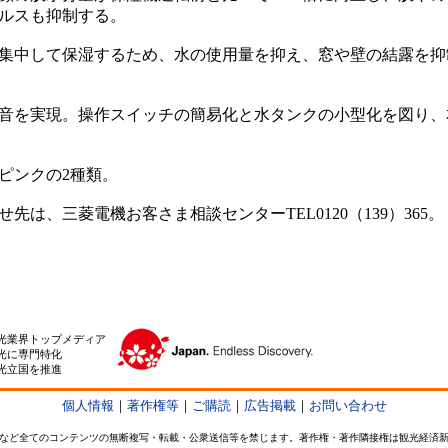
ルスも抑制する。
中して保湿するため、水の使用量を抑え、窓や壁の結露を抑制
を実現。操作スイッチの簡易化と水タンクの小型化を図り、本
ピンクの2種類。
は、三菱電機お客さま相談センターTEL0120（139）365。
光業界トップメディア
光に専門特化
光立国を推進
個人情報
｜
著作権等
｜
ご購読
｜
広告掲載
｜
お問い合わせ
など全てのコンテンツの無断複写・転載・公衆送信等を禁じます。著作権・著作隣接権は観光経済