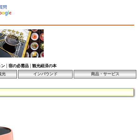
質問
|
|
ョン
宿の必需品
観光経済の本
観光
インバウンド
商品・サービス