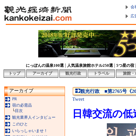
会
広
|
|
にっぽんの温泉100選
人気温泉旅館ホテル250選
5つ星の宿
トップ
アーカイブ
観光行政
トラベル
旅館・
アーカイブ
観光行政 ■第2765号《2
PR
Tweet
宿の必需品
└
目次
日韓交流の低
観光業界人インタビュー
このひと
いらっしゃいませ！