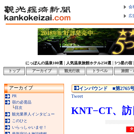
会
広
|
|
にっぽんの温泉100選
人気温泉旅館ホテル250選
5つ星の宿
トップ
アーカイブ
観光行政
トラベル
旅館・
アーカイブ
インバウンド ■第2765号
PR
Tweet
宿の必需品
└
目次
KNT−CT、
観光業界人インタビュー
このひと
いらっしゃいませ！
最新宿泊＆施設情報