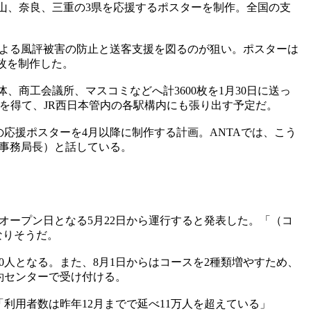
山、奈良、三重の3県を応援するポスターを制作。全国の支
による風評被害の防止と送客支援を図るのが狙い。ポスターは
枚を制作した。
、商工会議所、マスコミなどへ計3600枚を1月30日に送っ
を得て、JR西日本管内の各駅構内にも張り出す予定だ。
応援ポスターを4月以降に制作する計画。ANTAでは、こう
事務局長）と話している。
ープン日となる5月22日から運行すると発表した。「（コ
なりそうだ。
0人となる。また、8月1日からはコースを2種類増やすため、
約センターで受け付ける。
利用者数は昨年12月までで延べ11万人を超えている」