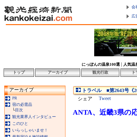
会
広
|
にっぽんの温泉100選
人気温
トップ
アーカイブ
観光行政
ト
アーカイブ
トラベル ■第2643号《2
PR
Tweet
シェア
宿の必需品
└
目次
ANTA、近畿3県
観光業界人インタビュー
このひと
いらっしゃいませ！
最新宿泊＆施設情報