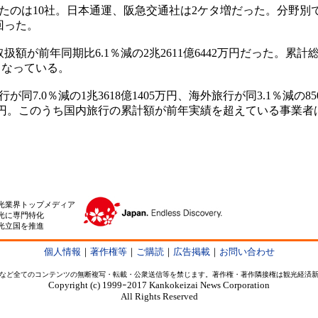
のは10社。日本通運、阪急交通社は2ケタ増だった。分野別で
回った。
額が前年同期比6.1％減の2兆2611億6442万円だった。
となっている。
.0％減の1兆3618億1405万円、海外旅行が同3.1％減の8506
68万円。このうち国内旅行の累計額が前年実績を超えている事業者
光業界トップメディア
光に専門特化
光立国を推進
個人情報
｜
著作権等
｜
ご購読
｜
広告掲載
｜
お問い合わせ
など全てのコンテンツの無断複写・転載・公衆送信等を禁じます。著作権・著作隣接権は観光経済
Copyright (c) 1999ｰ2017 Kankokeizai News Corporation
All Rights Reserved