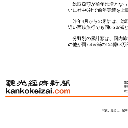
総取扱額が前年比増となった
い11社中6社で前年実績を上
昨年4月からの累計は、総取扱
近い西鉄旅行でも同0.6％減
分野別の累計額は、国内旅行が同7
の他が同7.4％減の154億
観
観
観
写真、見出し、記事