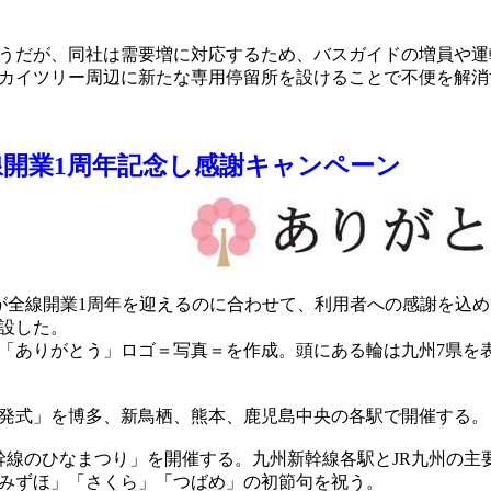
うだが、同社は需要増に対応するため、バスガイドの増員や運
カイツリー周辺に新たな専用停留所を設けることで不便を解消
線開業1周年記念し感謝キャンペーン
が全線開業1周年を迎えるのに合わせて、利用者への感謝を込
設した。
ありがとう」ロゴ＝写真＝を作成。頭にある輪は九州7県を表
出発式」を博多、新鳥栖、熊本、鹿児島中央の各駅で開催する。
線のひなまつり」を開催する。九州新幹線各駅とJR九州の主
みずほ」「さくら」「つばめ」の初節句を祝う。