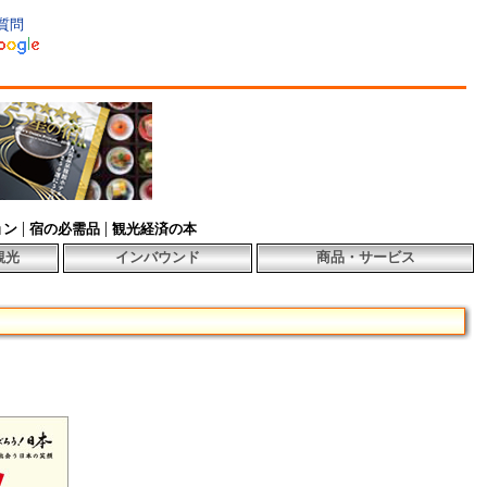
質問
|
|
ョン
宿の必需品
観光経済の本
観光
インバウンド
商品・サービス