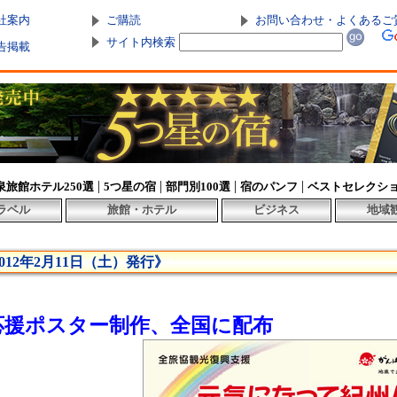
社案内
ご購読
お問い合わせ・よくあるご
サイト内検索
告掲載
|
|
|
|
泉旅館ホテル250選
5つ星の宿
部門別100選
宿のパンフ
ベストセレクシ
ラベル
旅館・ホテル
ビジネス
地域
012年2月11日（土）発行》
の応援ポスター制作、全国に配布