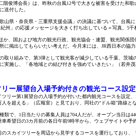
二階俊博会長）は、昨秋の台風12号で大きな被害を受けた和歌
に送付した。
和歌山県・奈良県・三重県支援会議」の決議に基づいて、台風
て紀州」の応援メッセージを大きく打ち出している＝写真。5千
ほか、国および地方の観光行政、観光協会・連盟、観光関係団体
所に掲出してもらいたい考えだ。今月末には、JR西日本の協力
取り組みで、第3弾として観光客が減少している千葉、茨城の
に実施し、「各地域との結び付きを強めていきたい」（若井茂
ツリー展望台入場予約付きの観光コース設定
ツリー第1展望台の入場予約が付いた都内観光コースを設定、オ
0万人を超える」（広報室）と見ており、同社の“ドル箱”路線と
類で、1日当たりの募集人員は704人だが、オープン当日は44
は乗車希望日の3カ月前の各日午前9時半から、ウェブサイトや予
前のスカイツリーを周辺から見学するコースを運行しており、「