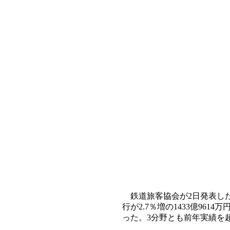
鉄道旅客協会が2日発表した、
行が2.7％増の1433億9614
った。3分野とも前年実績を