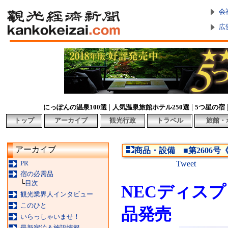
会
広
|
|
にっぽんの温泉100選
人気温泉旅館ホテル250選
5つ星の宿
トップ
アーカイブ
観光行政
トラベル
旅館・
アーカイブ
商品・設備 ■第2606号《
PR
Tweet
宿の必需品
└
目次
NECディス
観光業界人インタビュー
このひと
品発売
いらっしゃいませ！
最新宿泊＆施設情報