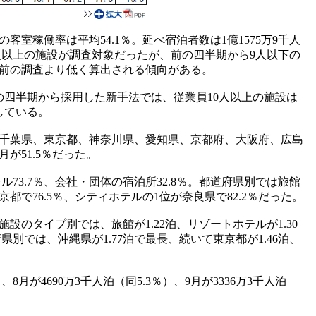
室稼働率は平均54.1％。延べ宿泊者数は1億1575万9千人
0人以上の施設が調査対象だったが、前の四半期から9人以下の
前の調査より低く算出される傾向がある。
の四半期から採用した新手法では、従業員10人以上の施設は
している。
千葉県、東京都、神奈川県、愛知県、京都府、大阪府、広島
月が51.5％だった。
ル73.7％、会社・団体の宿泊所32.8％。都道府県別では旅館
京都で76.5％、シティホテルの1位が奈良県で82.2％だった。
設のタイプ別では、旅館が1.22泊、リゾートホテルが1.30
府県別では、沖縄県が1.77泊で最長、続いて東京都が1.46泊、
が4690万3千人泊（同5.3％）、9月が3336万3千人泊