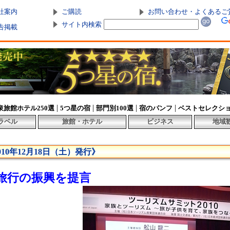
社案内
ご購読
お問い合わせ・よくあるご
サイト内検索
告掲載
|
|
|
|
泉旅館ホテル250選
5つ星の宿
部門別100選
宿のパンフ
ベストセレクシ
ラベル
旅館・ホテル
ビジネス
地域
010年12月18日（土）発行》
族旅行の振興を提言