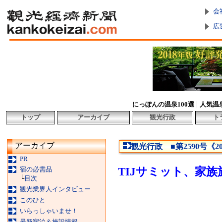
会
広
|
にっぽんの温泉100選
人気温
トップ
アーカイブ
観光行政
ト
アーカイブ
観光行政 ■第2590号《2
PR
宿の必需品
TIJサミット、家
└
目次
観光業界人インタビュー
このひと
いらっしゃいませ！
最新宿泊＆施設情報