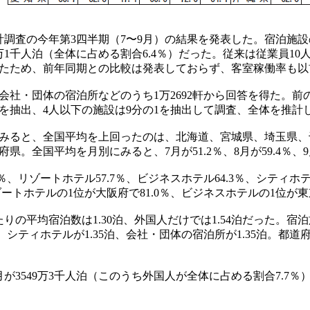
査の今年第3四半期（7〜9月）の結果を発表した。宿泊施設の客
万1千人泊（全体に占める割合6.4％）だった。従来は従業員1
たため、前年同期との比較は発表しておらず、客室稼働率も以
社・団体の宿泊所などのうち1万2692軒から回答を得た。前
1を抽出、4人以下の施設は9分の1を抽出して調査、全体を推計
みると、全国平均を上回ったのは、北海道、宮城県、埼玉県、
県。全国平均を月別にみると、7月が51.2％、8月が59.4％、9
、リゾートホテル57.7％、ビジネスホテル64.3％、シティホテ
ゾートホテルの1位が大阪府で81.0％、ビジネスホテルの1位が東
の平均宿泊数は1.30泊、外国人だけでは1.54泊だった。宿泊施
、シティホテルが1.35泊、会社・団体の宿泊所が1.35泊。都道
549万3千人泊（このうち外国人が全体に占める割合7.7％）、8月