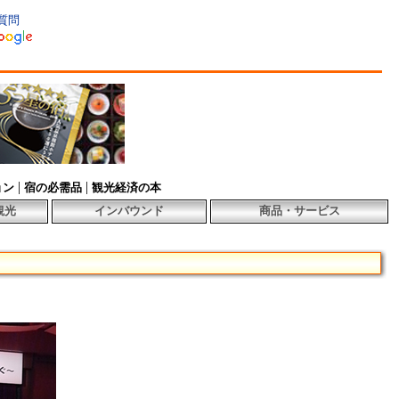
質問
|
|
ョン
宿の必需品
観光経済の本
観光
インバウンド
商品・サービス