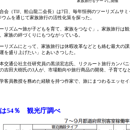
家族旅行をテーマに開催
会（TIJ、舩山龍二会長）は7日、毎年恒例のツーリズムサ
ポジウムを通じて家族旅行の活性化策を探った。
ーリズム〜旅が子どもを育て、家族をつなぐ」。家族旅行は観
、家族の絆づくりにもつながっている。
ーリズムにとって、家族旅行は休暇改革などとも絡む最大の課
運を盛り上げたい」とあいさつした。
交通公社主任研究員の黒須宏志氏、リクルート旅行カンパニー
の吉田大樹氏の3人が、市場動向や旅行商品の開発、子育てな
学客員教授を務めた経験を持つ作家で、旅にまつわるエッセイ
は54％ 観光庁調べ