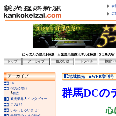
会
広
|
|
にっぽんの温泉100選
人気温泉旅館ホテル250選
5つ星の宿
トップ
アーカイブ
観光行政
トラベル
旅館・
アーカイブ
地域観光 ■WEB増刊号《
PR
宿の必需品
群馬DCの
└
目次
観光業界人インタビュー
このひと
いらっしゃいませ！
最新宿泊＆施設情報