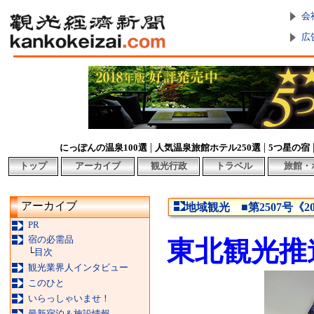
会
広
|
|
にっぽんの温泉100選
人気温泉旅館ホテル250選
5つ星の宿
トップ
アーカイブ
観光行政
トラベル
旅館・
アーカイブ
地域観光 ■第2507号《2
PR
宿の必需品
東北観光推
└
目次
観光業界人インタビュー
このひと
いらっしゃいませ！
最新宿泊＆施設情報