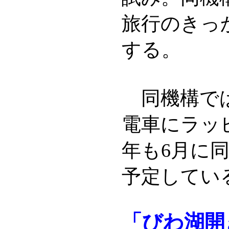
旅行のきっ
する。
同機構では
電車にラッ
年も6月に
予定してい
「びわ湖開