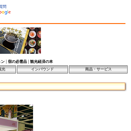
質問
|
|
ョン
宿の必需品
観光経済の本
観光
インバウンド
商品・サービス