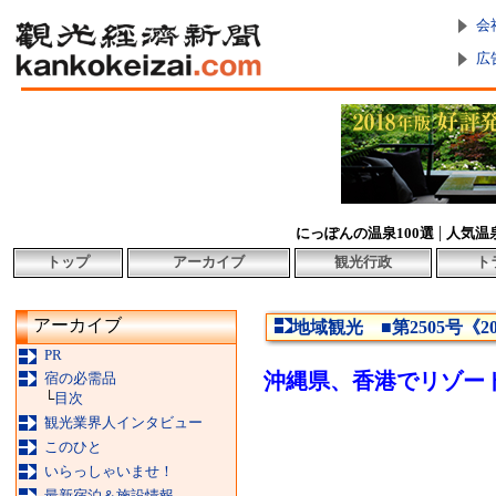
会
広
|
にっぽんの温泉100選
人気温
トップ
アーカイブ
観光行政
ト
アーカイブ
地域観光 ■第2505号《2
PR
沖縄県、香港でリゾー
宿の必需品
└
目次
観光業界人インタビュー
このひと
いらっしゃいませ！
最新宿泊＆施設情報