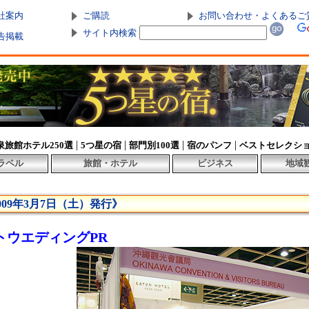
社案内
ご購読
お問い合わせ・よくあるご
サイト内検索
告掲載
|
|
|
|
泉旅館ホテル250選
5つ星の宿
部門別100選
宿のパンフ
ベストセレクシ
ラベル
旅館・ホテル
ビジネス
地域
009年3月7日（土）発行》
トウエディングPR