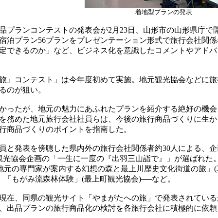
着地型プランの発表
プランコンテストの発表会が2月23日、山形市の山形県庁で開
宿泊プラン56プランをプレゼンテーション形式で旅行会社関
定できるのか」など、ビジネス化を意識したコメントやアドバ
旅』コンテスト」は今年度初めて実施。地元観光協会などに旅
るのが狙い。
かったが、地元の魅力にあふれたプランを紹介する絶好の機会
を務めた地元旅行会社社員らは、今後の旅行商品づくりに生か
行商品づくりのポイントを指南した。
と発表を傍聴した県内外の旅行会社関係者約30人による、企
観光協会企画の「一生に一度の『出羽三山詣で』」が選ばれた
「地元の専門家が案内する幻想の森と最上川歴史文化街道の旅」
、「もがみ流森林体験」(最上町観光協会)──など。
現在、同県の観光サイト「やまがたへの旅」で発表されている
、出品プランの旅行商品化の検討を各旅行会社に積極的に依頼