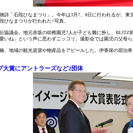
詩「石段ひなまつり」。今年は3月7、8日に行われるが、東京
段ひなまつりが行われた=写真。
協議会。地元赤坂の幼稚園児7人が子ども雛に扮し、BLIT
愛いね」という声に思わずニッコリ。撮影会では園児の父母ら
、地域の観光資源や物産品をアピールした。伊香保の宿泊券
プ大賞にアントラーズなど2団体