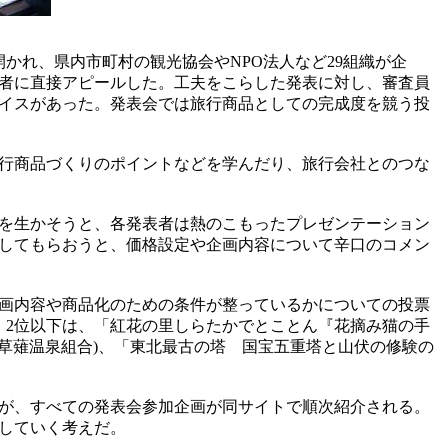
かれ、県内市町村の観光協会やNPO法人など29組織が企
係者に直接アピールした。工夫をこらした発表に対し、審査員
イスがあった。発表会では旅行商品としての完成度を競う投
行商品づくりのポイントなどを学んだり、旅行会社とのつな
を生かそうと、各発表者は熱のこもったプレゼンテーション
してもらおうと、価格設定や企画内容について辛口のコメン
画内容や商品化のための条件が整っているかについての投票
。2位以下は、「紅花の里しらたかでとことん『花摘み猫の手
(草薙温泉組合)、「東北最古の塔 国宝五重塔と山伏の修験の
が、すべての発表会参加企画が同サイトで順次紹介される。
していく考えだ。