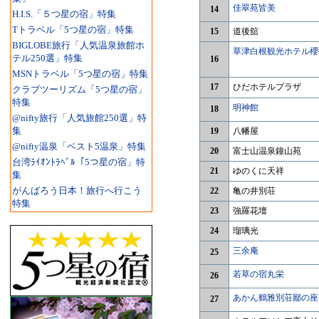
佳翠苑皆美
14
H.I.S.「５つ星の宿」特集
Tトラベル「5つ星の宿」特集
15
道後舘
BIGLOBE旅行「人気温泉旅館ホ
草津白根観光ホテル櫻
テル250選」特集
16
MSNトラベル「5つ星の宿」特集
17
ひだホテルプラザ
クラブツーリズム「5つ星の宿」
特集
明神館
18
@nifty旅行「人気旅館250選」特
集
19
八幡屋
@nifty温泉「ベスト5温泉」特集
20
富士山温泉鐘山苑
台湾ﾗｲｵﾝﾄﾗﾍﾞﾙ「5つ星の宿」特
21
ゆのくに天祥
集
がんばろう日本！旅行へ行こう
22
亀の井別荘
特集
23
強羅花壇
24
瑠璃光
三余庵
25
若草の宿丸栄
26
あかん鶴雅別荘鄙の座
27