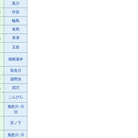
本
黒川
城
作並
川
輪島
庫
有馬
馬
草津
根
玉造
奈
箱根湯本
阜
長良川
形
湯野浜
馬
四万
川
こんぴら
鬼怒川･川
木
治
奈
宮ノ下
鬼怒川･川
木