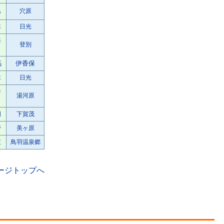
島
穴原
木
日光
海
登別
馬
伊香保
木
日光
奈
湯河原
岡
下賀茂
野
美ヶ原
重
鳥羽温泉郷
ージトップへ