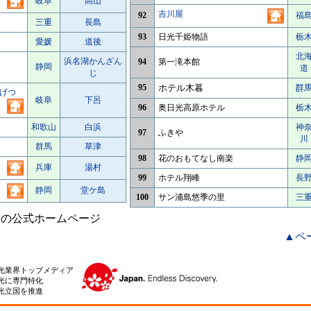
岐阜
高山
吉川屋
92
福
三重
長島
93
日光千姫物語
栃
愛媛
道後
北
浜名湖かんざん
94
第一滝本館
静岡
道
じ
95
ホテル木暮
群
げつ
岐阜
下呂
96
奥日光高原ホテル
栃
和歌山
白浜
神
97
ふきや
川
群馬
草津
98
花のおもてなし南楽
静
兵庫
湯村
99
ホテル翔峰
長
静岡
堂ケ島
100
サン浦島悠季の里
三
宿の公式ホームページ
▲ペ
光業界トップメディア
光に専門特化
光立国を推進