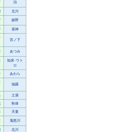
治
岡
北川
賀
嬉野
野
昼神
奈
宮ノ下
形
あつみ
海
知床･ウト
ロ
井
あわら
奈
強羅
島
土湯
城
秋保
形
天童
木
鬼怒川
岡
北川