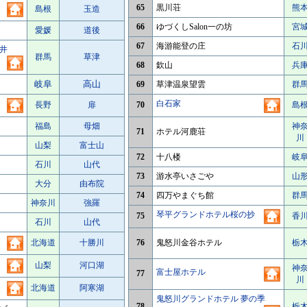
65
黒川荘
熊
島根
玉造
66
ゆづくしSalon一の坊
宮
愛媛
道後
67
海游能登の庄
石
井
群馬
草津
68
欽山
兵
岐阜
高山
69
草津温泉望雲
群
白石家
長野
扉
70
島
福島
母畑
神
71
ホテル河鹿荘
川
山梨
富士山
72
十八楼
岐
石川
山代
73
游水亭いさごや
山
大分
由布院
74
四万やまぐち館
群
神奈川
強羅
琴平グランドホテル桜の抄
75
香
石川
山代
北海道
十勝川
76
鬼怒川金谷ホテル
栃
山梨
河口湖
神
富士屋ホテル
77
川
北海道
阿寒湖
鬼怒川グランドホテル 夢の季
78
栃