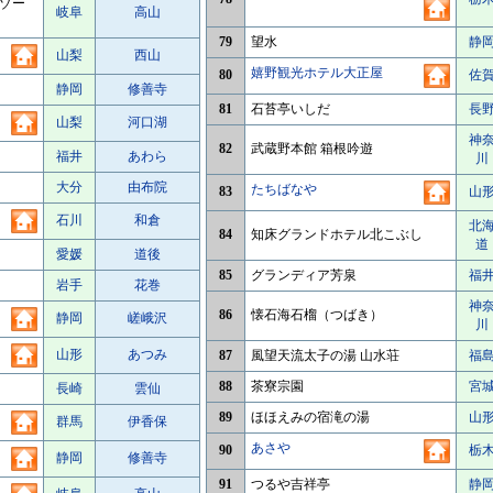
ゾー
岐阜
高山
79
望水
静
山梨
西山
嬉野観光ホテル大正屋
80
佐
静岡
修善寺
81
石苔亭いしだ
長
山梨
河口湖
神
82
武蔵野本館 箱根吟遊
福井
あわら
川
大分
由布院
たちばなや
83
山
石川
和倉
北
84
知床グランドホテル北こぶし
道
愛媛
道後
85
グランディア芳泉
福
岩手
花巻
神
86
懐石海石榴（つばき）
静岡
嵯峨沢
川
山形
あつみ
87
風望天流太子の湯 山水荘
福
88
茶寮宗園
宮
長崎
雲仙
89
ほほえみの宿滝の湯
山
群馬
伊香保
あさや
90
栃
静岡
修善寺
91
つるや吉祥亭
静