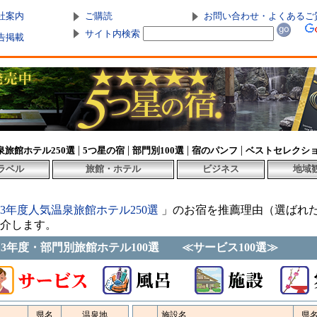
社案内
ご購読
お問い合わせ・よくあるご
サイト内検索
告掲載
|
|
|
|
泉旅館ホテル250選
5つ星の宿
部門別100選
宿のパンフ
ベストセレクシ
ラベル
旅館・ホテル
ビジネス
地域
013年度人気温泉旅館ホテル250選
」のお宿を推薦理由（選ばれ
紹介します。
013年度・部門別旅館ホテル100選 ≪サービス100選≫
県名
温泉地
施設名
県