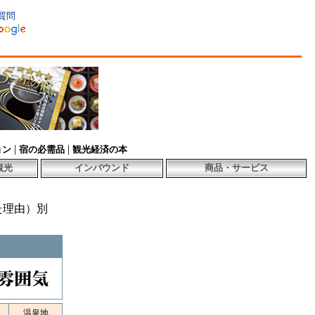
質問
|
|
ョン
宿の必需品
観光経済の本
観光
インバウンド
商品・サービス
た理由）別
名
温泉地