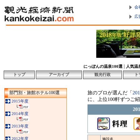
会
広
|
にっぽんの温泉100選
人気温
トップ
アーカイブ
観光行政
ト
旅のプロが選んだ「
2
部門別・旅館ホテル100選
に、上位100軒ずつご
2015年度
└
2
2014年度
└
2013年度
└
2012年度
施設名