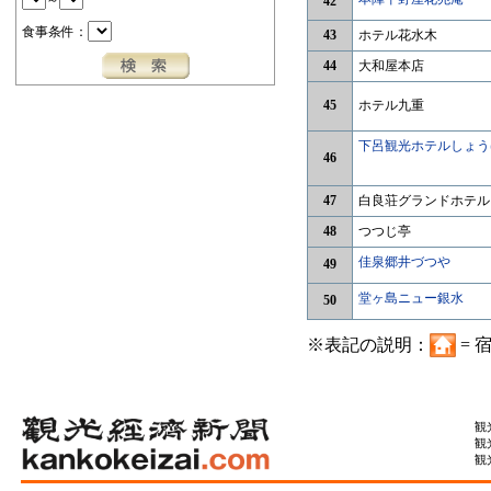
～
42
食事条件：
43
ホテル花水木
44
大和屋本店
45
ホテル九重
下呂観光ホテルしょう
46
47
白良荘グランドホテル
48
つつじ亭
佳泉郷井づつや
49
堂ヶ島ニュー銀水
50
※表記の説明：
= 
観
観
観