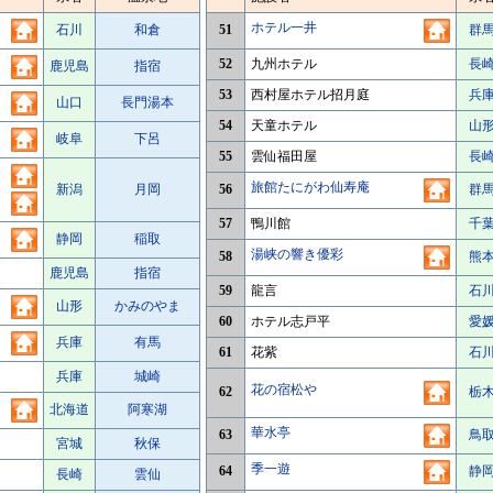
ホテル一井
石川
和倉
51
群
52
九州ホテル
長
鹿児島
指宿
53
西村屋ホテル招月庭
兵
山口
長門湯本
54
天童ホテル
山
岐阜
下呂
55
雲仙福田屋
長
旅館たにがわ仙寿庵
新潟
月岡
56
群
57
鴨川館
千
静岡
稲取
湯峡の響き優彩
58
熊
鹿児島
指宿
59
龍言
石
山形
かみのやま
60
ホテル志戸平
愛
兵庫
有馬
61
花紫
石
兵庫
城崎
花の宿松や
62
栃
北海道
阿寒湖
華水亭
63
鳥
宮城
秋保
季一遊
64
静
長崎
雲仙