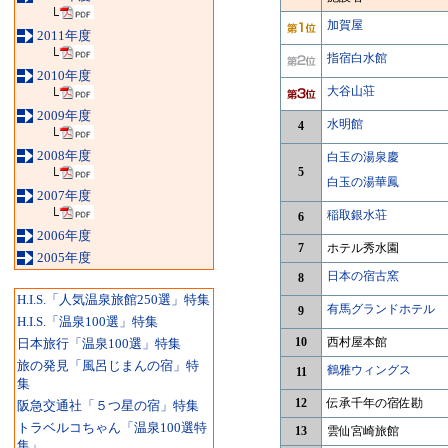
└
加賀屋
2011年度
└
指宿白水館
2010年度
大谷山荘
└
2009年度
水明館
4
└
2008年度
白玉の湯泉慶
5
└
白玉の湯華鳳
2007年度
└
稲取銀水荘
6
2006年度
7
ホテル秀水園
2005年度
日本の宿古窯
8
H.I.S.「人気温泉旅館250選」特集
有馬グランドホテル
9
H.I.S.「温泉100選」特集
10
西村屋本館
日本旅行「温泉100選」特集
旅の発見「風呂じまんの宿」特
鶴雅ウィングス
11
集
12
伝承千年の宿佐勘
阪急交通社「５つ星の宿」特集
トラベルコちゃん「温泉100選特
13
雲仙宮崎旅館
集」