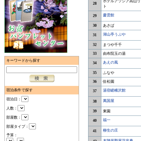
ホテルアソシア高山リ
28
ト
慶雲館
29
30
あさば
湖山亭うぶや
31
32
まつや千千
33
由布院玉の湯
キーワードから探す
あえの風
34
35
ふなや
36
佳松園
宿泊条件で探す
湯宿嵯峨沢館
37
宿泊日：
萬国屋
38
人数：
39
東園
部屋数：
福一
40
部屋タイプ：
柳生の庄
41
予算：
本陣平野屋花兆庵