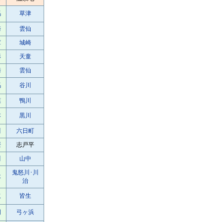
馬
草津
崎
雲仙
庫
城崎
形
天童
崎
雲仙
馬
谷川
葉
鴨川
本
黒川
川
六日町
媛
志戸平
川
山中
鬼怒川･川
木
治
取
皆生
岡
弓ヶ浜