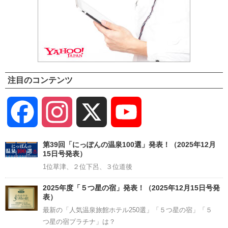
注目のコンテンツ
Facebook
Instagram
X
YouTube
Channel
第39回「にっぽんの温泉100選」発表！（2025年12月
15日号発表）
1位草津、２位下呂、３位道後
2025年度「５つ星の宿」発表！（2025年12月15日号発
表）
最新の「人気温泉旅館ホテル250選」「５つ星の宿」「５
つ星の宿プラチナ」は？