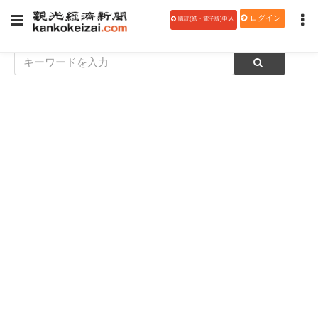
ログイン
購読(紙・電子版)申込