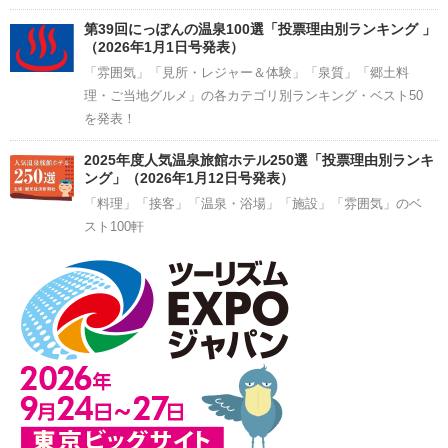
第39回にっぽんの温泉100選「投票理由別ランキング 」
（2026年1月1日号発表）
「雰囲気」「見所・レジャー＆体験」「泉質」「郷土料
理・ご当地グルメ」の各カテゴリ別ランキング・ベスト50
を発表！
2025年度人気温泉旅館ホテル250選「投票理由別ランキ
ング」（2026年1月12日号発表）
「料理」「接客」「温泉・浴場」「施設」「雰囲気」のベ
スト100軒