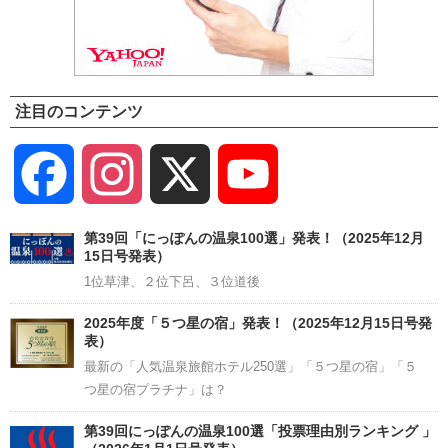
注目のコンテンツ
Facebook
Instagram
X
YouTube
Channel
第39回「にっぽんの温泉100選」発表！（2025年12月
15日号発表）
1位草津、２位下呂、３位道後
2025年度「５つ星の宿」発表！（2025年12月15日号発
表）
最新の「人気温泉旅館ホテル250選」「５つ星の宿」「５
つ星の宿プラチナ」は？
第39回にっぽんの温泉100選「投票理由別ランキング 」