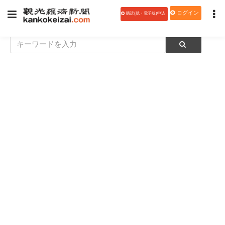
ログイン
購読(紙・電子版)申込