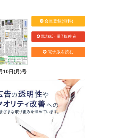
会員登録(無料)
購読(紙・電子版)申込
電子版を読む
月10日(月)号