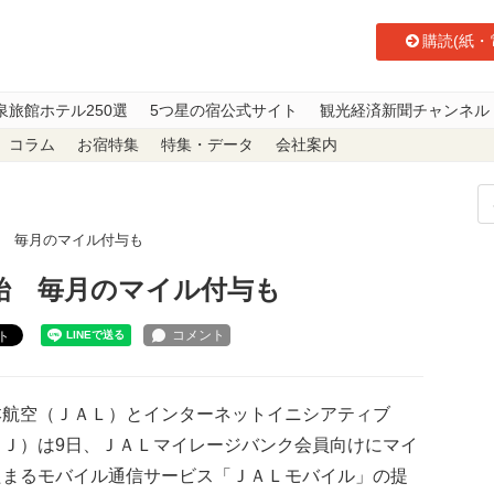
購読(紙・
泉旅館ホテル250選
5つ星の宿公式サイト
観光経済新聞チャンネル
コラム
お宿特集
特集・データ
会社案内
開始 毎月のマイル付与も
開始 毎月のマイル付与も
ト
航空（ＪＡＬ）とインターネットイニシアティブ
ＩＪ）は9日、ＪＡＬマイレージバンク会員向けにマイ
たまるモバイル通信サービス「ＪＡＬモバイル」の提