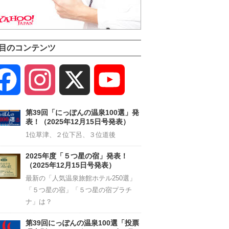
目のコンテンツ
Facebook
Instagram
X
YouTube
Channel
第39回「にっぽんの温泉100選」発
表！（2025年12月15日号発表）
1位草津、２位下呂、３位道後
2025年度「５つ星の宿」発表！
（2025年12月15日号発表）
最新の「人気温泉旅館ホテル250選」
「５つ星の宿」「５つ星の宿プラチ
ナ」は？
第39回にっぽんの温泉100選「投票