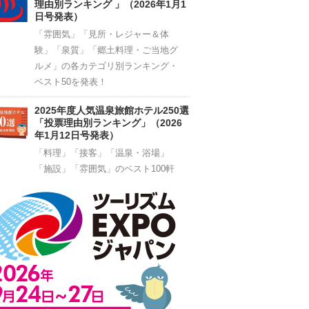
理由別ランキング 」（2026年1月1
日号発表）
「雰囲気」「見所・レジャー＆体
験」「泉質」「郷土料理・ご当地グ
ルメ」の各カテゴリ別ランキング・
ベスト50を発表！
2025年度人気温泉旅館ホテル250選
「投票理由別ランキング」（2026
年1月12日号発表）
「料理」「接客」「温泉・浴場」
「施設」「雰囲気」のベスト100軒