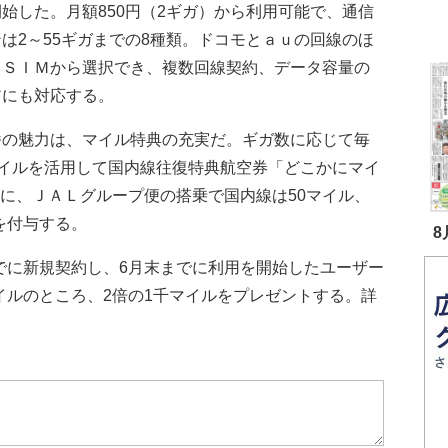
始した。月額850円（2ギガ）から利用可能で、通信
は2～55ギガまでの8種類。ドコモとａｕの回線のほ
ｅＳＩＭから選択でき、複数回線契約、データ容量の
アにも対応する。
の魅力は、マイル特典の充実だ。ギガ数に応じて毎
イルを活用して国内線往復特典航空券「どこかにマイ
らに、ＪＡＬグループ便の搭乗で国内線は50マイル、
を付与する。
8
でに新規契約し、6月末までに利用を開始したユーザー
イルのところ、2倍の1千マイルをプレゼントする。詳