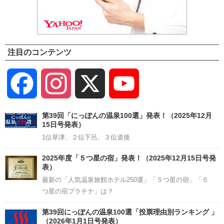
注目のコンテンツ
Facebook
Instagram
X
YouTube
Channel
第39回「にっぽんの温泉100選」発表！（2025年12月
15日号発表）
1位草津、２位下呂、３位道後
2025年度「５つ星の宿」発表！（2025年12月15日号発
表）
最新の「人気温泉旅館ホテル250選」「５つ星の宿」「５
つ星の宿プラチナ」は？
第39回にっぽんの温泉100選「投票理由別ランキング 」
（2026年1月1日号発表）