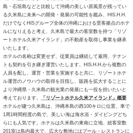
島・石垣島などと比較して沖縄の美しい原風景が残ってい
る久米島に未来への開発・発展の可能性を鑑み、HIS.H.H.
だけでなくHISグループ全体の沖縄における受客拠点のホテ
ルになりえると考え、久米島で最大の客室数を持つ「リゾ
ートホテル久米アイランド」の不動産を取得し事業を継承
いたします。
ホテルの名称は変更せず、従業員は継続して雇用、テナン
トも契約を引き継ぎ運営いたします。HIS.H.H.から複数の
人員を配し、運営・営業を実施すると共に、リゾートホテ
ル運営のノウハウの取得を目指し、販路を拡大することに
より沖縄県・久米島の観光業の発展にも一役を担いたいと
考えております。
「リゾートホテル久米アイランド」概要
ホテルが建つ久米島は、沖縄本島の西100キロに位置、車で
1周1時間程度の島で、美しい海は海水浴・ダイビングどち
らにも人気です。ホテルは久米島の東南に立地、総客室数
201室は島内最大で、広大な敷地にはプール・レストランに