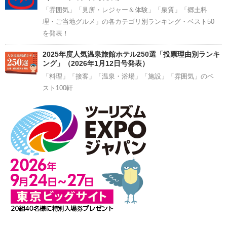
「雰囲気」「見所・レジャー＆体験」「泉質」「郷土料
理・ご当地グルメ」の各カテゴリ別ランキング・ベスト50
を発表！
2025年度人気温泉旅館ホテル250選「投票理由別ランキ
ング」（2026年1月12日号発表）
「料理」「接客」「温泉・浴場」「施設」「雰囲気」のベ
スト100軒