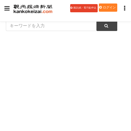
ログイン
購読(紙・電子版)申込