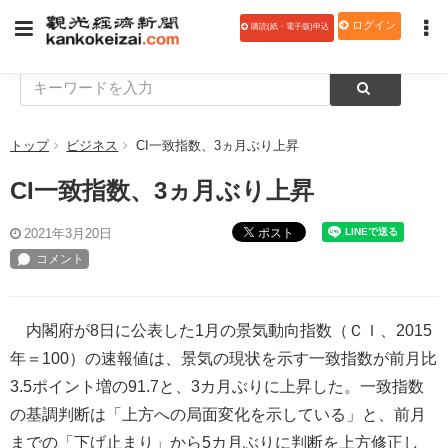
ログイン
購読(紙・電子版)申込
トップ
ビジネス
CI一致指数、3ヵ月ぶり上昇
CI一致指数、3ヵ月ぶり上昇
ポスト
2021年3月20日
内閣府が8日に公表した1月の景気動向指数（ＣＩ、2015
年＝100）の速報値は、景気の現状を示す一致指数が前月比
3.5ポイント増の91.7と、3カ月ぶりに上昇した。一致指数
の基調判断は「上方への局面変化を示している」と、前月
までの「下げ止まり」から5カ月ぶりに判断を上方修正し