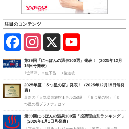
注目のコンテンツ
Facebook
Instagram
X
YouTube
Channel
第39回「にっぽんの温泉100選」発表！（2025年12月
15日号発表）
1位草津、２位下呂、３位道後
2025年度「５つ星の宿」発表！（2025年12月15日号発
表）
最新の「人気温泉旅館ホテル250選」「５つ星の宿」「５
つ星の宿プラチナ」は？
第39回にっぽんの温泉100選「投票理由別ランキング 」
（2026年1月1日号発表）
「雰囲気」「見所・レジャー＆体験」「泉質」「郷土料