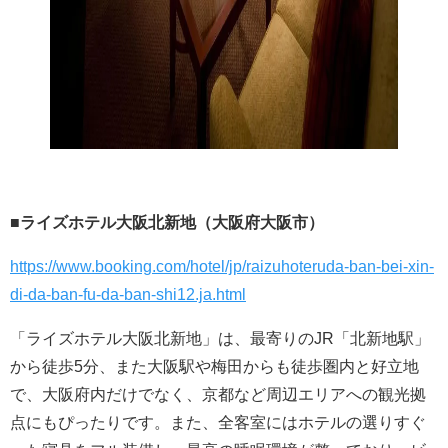
■ライズホテル大阪北新地（大阪府大阪市）
https://www.booking.com/hotel/jp/raizuhoteruda-ban-bei-xin-
di-da-ban-fu-da-ban-shi12.ja.html
「ライズホテル大阪北新地」は、最寄りのJR「北新地駅」
から徒歩5分、また大阪駅や梅田からも徒歩圏内と好立地
で、大阪府内だけでなく、京都など周辺エリアへの観光拠
点にもぴったりです。また、全客室にはホテルの選りすぐ