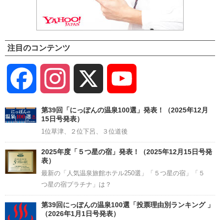
注目のコンテンツ
Facebook
Instagram
X
YouTube
Channel
第39回「にっぽんの温泉100選」発表！（2025年12月
15日号発表）
1位草津、２位下呂、３位道後
2025年度「５つ星の宿」発表！（2025年12月15日号発
表）
最新の「人気温泉旅館ホテル250選」「５つ星の宿」「５
つ星の宿プラチナ」は？
第39回にっぽんの温泉100選「投票理由別ランキング 」
（2026年1月1日号発表）