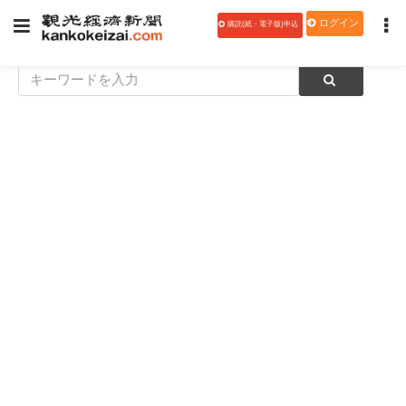
ログイン
購読(紙・電子版)申込