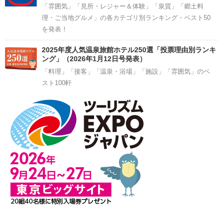
「雰囲気」「見所・レジャー＆体験」「泉質」「郷土料
理・ご当地グルメ」の各カテゴリ別ランキング・ベスト50
を発表！
2025年度人気温泉旅館ホテル250選「投票理由別ランキ
ング」（2026年1月12日号発表）
「料理」「接客」「温泉・浴場」「施設」「雰囲気」のベ
スト100軒