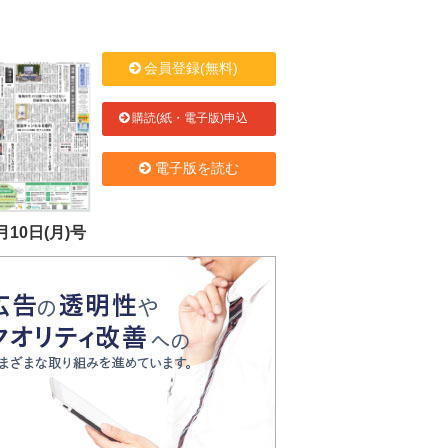
会員登録(無料)
購読(紙・電子版)申込
電子版を読む
月10日(月)号