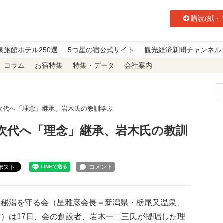
購読(紙・
泉旅館ホテル250選
5つ星の宿公式サイト
観光経済新聞チャンネル
コラム
お宿特集
特集・データ
会社案内
次代へ「理念」継承、岩木氏の教訓学ぶ
次代へ「理念」継承、岩木氏の教訓
ポスト
秘湯を守る会（星雅彦会長＝新潟県・栃尾又温泉、
館）は17日、会の創設者、岩木一二三氏が提唱した理