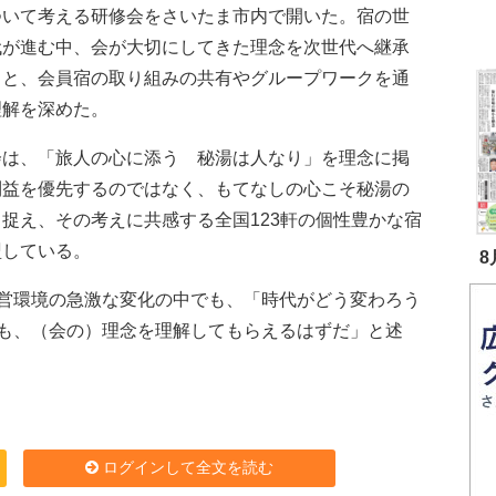
ついて考える研修会をさいたま市内で開いた。宿の世
代が進む中、会が大切にしてきた理念を次世代へ継承
うと、会員宿の取り組みの共有やグループワークを通
理解を深めた。
は、「旅人の心に添う 秘湯は人なり」を理念に掲
利益を優先するのではなく、もてなしの心こそ秘湯の
捉え、その考えに共感する全国123軒の個性豊かな宿
盟している。
8
営環境の急激な変化の中でも、「時代がどう変わろう
も、（会の）理念を理解してもらえるはずだ」と述
ログインして全文を読む