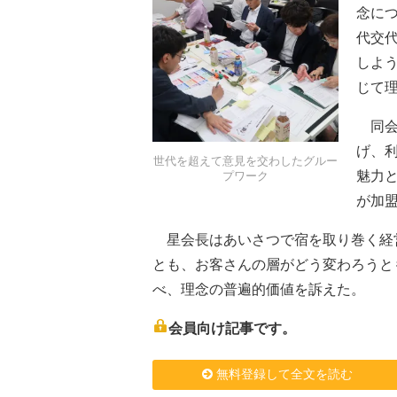
念に
代交
しよ
じて
同会
げ、
世代を超えて意見を交わしたグルー
魅力と
プワーク
が加
星会長はあいさつで宿を取り巻く経
とも、お客さんの層がどう変わろうと
べ、理念の普遍的価値を訴えた。
会員向け記事です。
無料登録して全文を読む