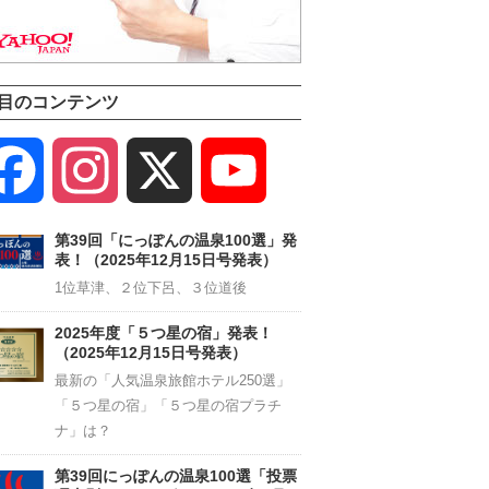
目のコンテンツ
Facebook
Instagram
X
YouTube
Channel
第39回「にっぽんの温泉100選」発
表！（2025年12月15日号発表）
1位草津、２位下呂、３位道後
2025年度「５つ星の宿」発表！
（2025年12月15日号発表）
最新の「人気温泉旅館ホテル250選」
「５つ星の宿」「５つ星の宿プラチ
ナ」は？
第39回にっぽんの温泉100選「投票