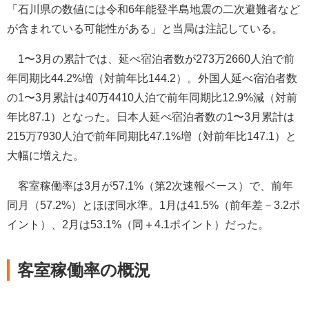
「石川県の数値には令和6年能登半島地震の二次避難者など
が含まれている可能性がある」と当局は注記している。
1〜3月の累計では、延べ宿泊者数が273万2660人泊で前
年同期比44.2%増（対前年比144.2）。外国人延べ宿泊者数
の1〜3月累計は40万4410人泊で前年同期比12.9%減（対前
年比87.1）となった。日本人延べ宿泊者数の1〜3月累計は
215万7930人泊で前年同期比47.1%増（対前年比147.1）と
大幅に増えた。
客室稼働率は3月が57.1%（第2次速報ベース）で、前年
同月（57.2%）とほぼ同水準。1月は41.5%（前年差－3.2ポ
イント）、2月は53.1%（同＋4.1ポイント）だった。
客室稼働率の概況