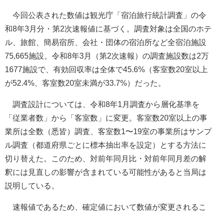
今回公表された数値は観光庁「宿泊旅行統計調査」の令
和8年3月分・第2次速報値に基づく。調査対象は全国のホテ
ル、旅館、簡易宿所、会社・団体の宿泊所など全宿泊施設
75,665施設。令和8年3月（第2次速報）の調査施設数は2万
1677施設で、有効回収率は全体で45.6%（客室数20室以上
が52.4%、客室数20室未満が33.7%）だった。
調査設計については、令和8年1月調査から層化基準を
「従業者数」から「客室数」に変更。客室数20室以上の事
業所は全数（悉皆）調査、客室数1〜19室の事業所はサンプ
ル調査（都道府県ごとに標本抽出率を設定）とする方法に
切り替えた。このため、対前年同月比・対前年同月差の解
釈には見直しの影響が含まれている可能性があると当局は
説明している。
速報値であるため、確定値において数値が変更されるこ