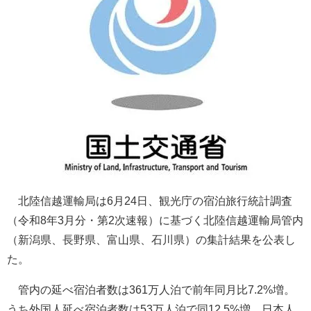
北陸信越運輸局は6月24日、観光庁の宿泊旅行統計調査
（令和8年3月分・第2次速報）に基づく北陸信越運輸局管内
（新潟県、長野県、富山県、石川県）の集計結果を公表し
た。
管内の延べ宿泊者数は361万人泊で前年同月比7.2%増。
うち外国人延べ宿泊者数は53万人泊で同12.5%増、日本人