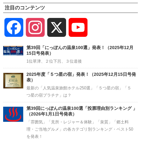
注目のコンテンツ
Facebook
Instagram
X
YouTube
Channel
第39回「にっぽんの温泉100選」発表！（2025年12月
15日号発表）
1位草津、２位下呂、３位道後
2025年度「５つ星の宿」発表！（2025年12月15日号発
表）
最新の「人気温泉旅館ホテル250選」「５つ星の宿」「５
つ星の宿プラチナ」は？
第39回にっぽんの温泉100選「投票理由別ランキング 」
（2026年1月1日号発表）
「雰囲気」「見所・レジャー＆体験」「泉質」「郷土料
理・ご当地グルメ」の各カテゴリ別ランキング・ベスト50
を発表！