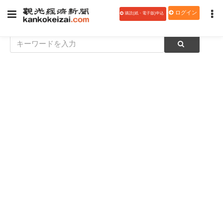
ログイン
購読(紙・電子版)申込