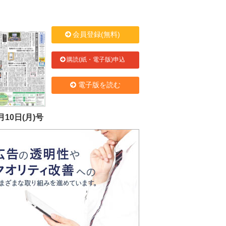
会員登録(無料)
購読(紙・電子版)申込
電子版を読む
月10日(月)号