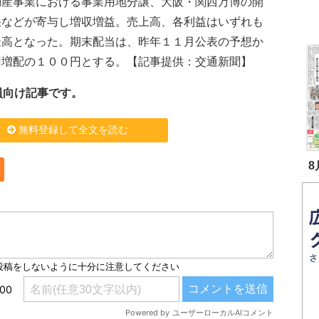
産事業における事業用地分譲、大阪・関西万博の開
果などが寄与し増収増益。売上高、各利益はいずれも
最高となった。期末配当は、昨年１１月公表の予想か
円増配の１００円とする。【記事提供：交通新聞】
員向け記事です。
無料登録して全文を読む
8