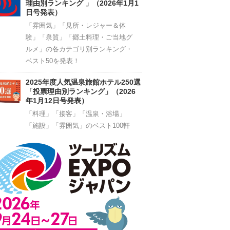
理由別ランキング 」（2026年1月1
日号発表）
「雰囲気」「見所・レジャー＆体
験」「泉質」「郷土料理・ご当地グ
ルメ」の各カテゴリ別ランキング・
ベスト50を発表！
2025年度人気温泉旅館ホテル250選
「投票理由別ランキング」（2026
年1月12日号発表）
「料理」「接客」「温泉・浴場」
「施設」「雰囲気」のベスト100軒