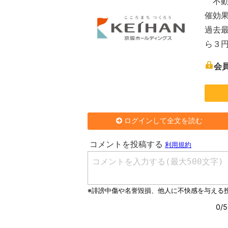
不動
催効
過去
ら３
会
ログインして全文を読む