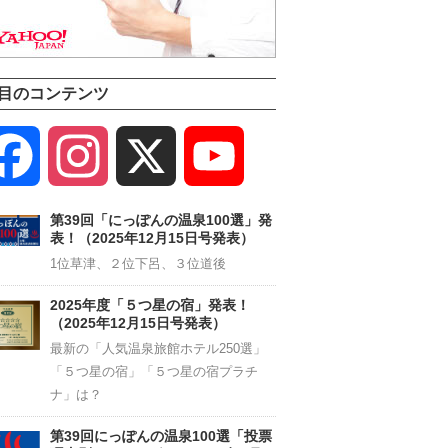
目のコンテンツ
Facebook
Instagram
X
YouTube
Channel
第39回「にっぽんの温泉100選」発
表！（2025年12月15日号発表）
1位草津、２位下呂、３位道後
2025年度「５つ星の宿」発表！
（2025年12月15日号発表）
最新の「人気温泉旅館ホテル250選」
「５つ星の宿」「５つ星の宿プラチ
ナ」は？
第39回にっぽんの温泉100選「投票