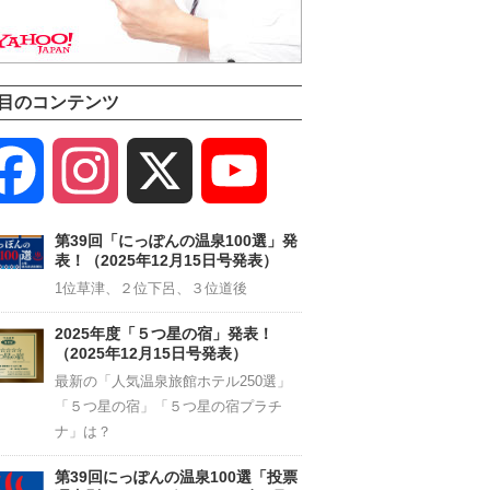
目のコンテンツ
Facebook
Instagram
X
YouTube
Channel
第39回「にっぽんの温泉100選」発
表！（2025年12月15日号発表）
1位草津、２位下呂、３位道後
2025年度「５つ星の宿」発表！
（2025年12月15日号発表）
最新の「人気温泉旅館ホテル250選」
「５つ星の宿」「５つ星の宿プラチ
ナ」は？
第39回にっぽんの温泉100選「投票