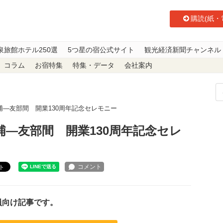
購読(紙・
泉旅館ホテル250選
5つ星の宿公式サイト
観光経済新聞チャンネル
コラム
お宿特集
特集・データ
会社案内
―友部間 開業130周年記念セレモニー
―友部間 開業130周年記念セレ
ト
員向け記事です。