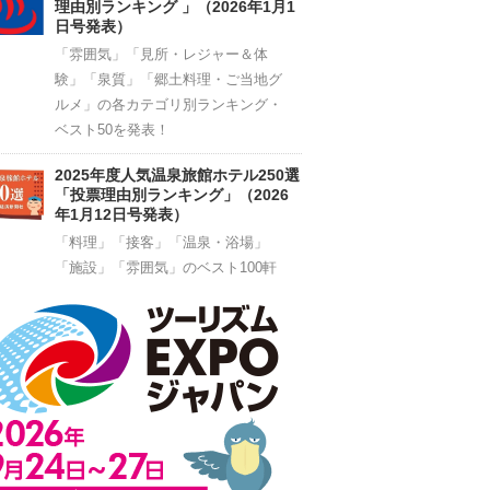
理由別ランキング 」（2026年1月1
日号発表）
「雰囲気」「見所・レジャー＆体
験」「泉質」「郷土料理・ご当地グ
ルメ」の各カテゴリ別ランキング・
ベスト50を発表！
2025年度人気温泉旅館ホテル250選
「投票理由別ランキング」（2026
年1月12日号発表）
「料理」「接客」「温泉・浴場」
「施設」「雰囲気」のベスト100軒