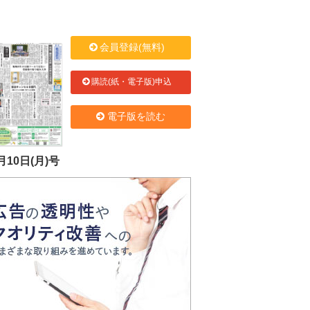
会員登録(無料)
購読(紙・電子版)申込
電子版を読む
月10日(月)号