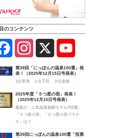
目のコンテンツ
Facebook
Instagram
X
YouTube
Channel
第39回「にっぽんの温泉100選」発
表！（2025年12月15日号発表）
1位草津、２位下呂、３位道後
2025年度「５つ星の宿」発表！
（2025年12月15日号発表）
最新の「人気温泉旅館ホテル250選」
「５つ星の宿」「５つ星の宿プラチ
ナ」は？
第39回にっぽんの温泉100選「投票