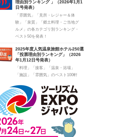
理由別ランキング 」（2026年1月1
日号発表）
「雰囲気」「見所・レジャー＆体
験」「泉質」「郷土料理・ご当地グ
ルメ」の各カテゴリ別ランキング・
ベスト50を発表！
2025年度人気温泉旅館ホテル250選
「投票理由別ランキング」（2026
年1月12日号発表）
「料理」「接客」「温泉・浴場」
「施設」「雰囲気」のベスト100軒