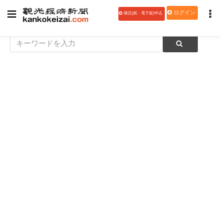
ログイン
購読(紙・電子版)申込