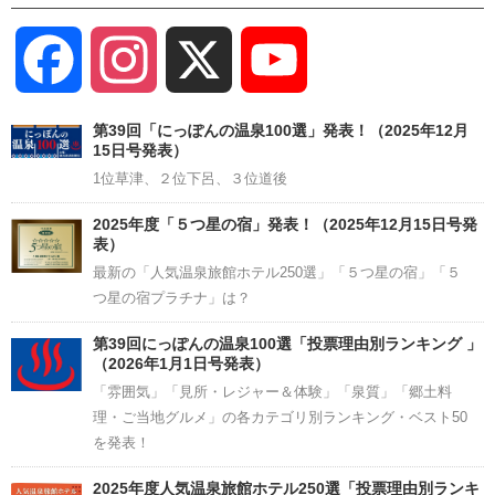
Facebook
Instagram
X
YouTube
Channel
第39回「にっぽんの温泉100選」発表！（2025年12月
15日号発表）
1位草津、２位下呂、３位道後
2025年度「５つ星の宿」発表！（2025年12月15日号発
表）
最新の「人気温泉旅館ホテル250選」「５つ星の宿」「５
つ星の宿プラチナ」は？
第39回にっぽんの温泉100選「投票理由別ランキング 」
（2026年1月1日号発表）
「雰囲気」「見所・レジャー＆体験」「泉質」「郷土料
理・ご当地グルメ」の各カテゴリ別ランキング・ベスト50
を発表！
2025年度人気温泉旅館ホテル250選「投票理由別ランキ