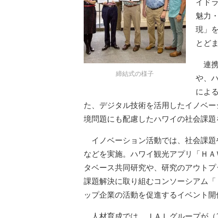
イド
魅力
現」
とど
連携
締結式の様子
や、
によ
た、デジタル技術を活用したイノベー
境問題にも配慮したハワイの社会課題
イノベーション活動では、社会課題
などを実施。ハワイ観光アプリ「ＨＡ
タベース共同研究や、研究のアウトプ
課題解決に取り組むコンソーシアム「
ップ企業の活動を促進するイベント開
人材育成では、ＪＡＬグループが（1