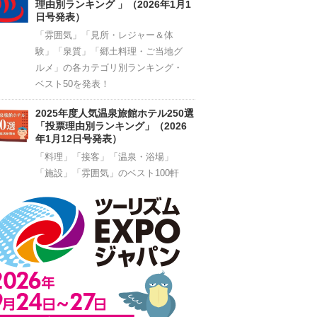
理由別ランキング 」（2026年1月1
日号発表）
「雰囲気」「見所・レジャー＆体
験」「泉質」「郷土料理・ご当地グ
ルメ」の各カテゴリ別ランキング・
ベスト50を発表！
2025年度人気温泉旅館ホテル250選
「投票理由別ランキング」（2026
年1月12日号発表）
「料理」「接客」「温泉・浴場」
「施設」「雰囲気」のベスト100軒