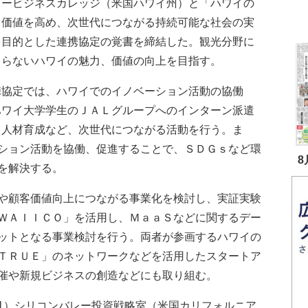
ラービジネスカレッジ（米国ハワイ州）と「ハワイの
・価値を高め、次世代につながる持続可能な社会の実
を目的とした連携協定の覚書を締結した。観光分野に
まらないハワイの魅力、価値の向上を目指す。
協定では、ハワイでのイノベーション活動の協働
ハワイ大学学生のＪＡＬグループへのインターン派遣
る人材育成など、次世代につながる活動を行う。ま
ション活動を協働、促進することで、ＳＤＧｓなど環
8
を解決する。
や顧客価値向上につながる事業化を検討し、実証実験
ＷＡＩＩＣＯ」を活用し、ＭａａＳなどに関するデー
ットとなる事業検討を行う。両者が参画するハワイの
ＴＲＵＥ」のネットワークなどを活用したスタートア
催や新規ビジネスの創造などにも取り組む。
）シリコンバレー投資戦略室（米国カリフォルニア