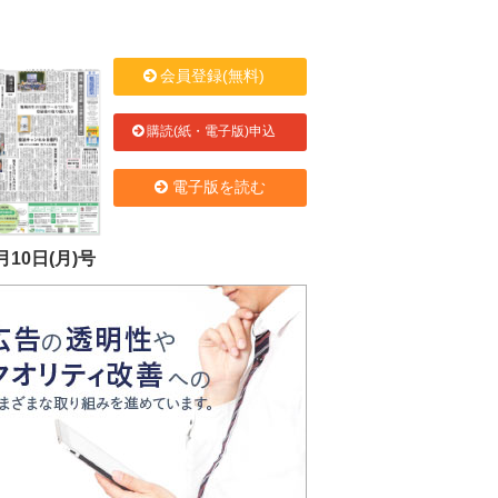
会員登録(無料)
購読(紙・電子版)申込
電子版を読む
月10日(月)号