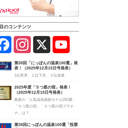
目のコンテンツ
Facebook
Instagram
X
YouTube
Channel
第39回「にっぽんの温泉100選」発
表！（2025年12月15日号発表）
1位草津、２位下呂、３位道後
2025年度「５つ星の宿」発表！
（2025年12月15日号発表）
最新の「人気温泉旅館ホテル250選」
「５つ星の宿」「５つ星の宿プラチ
ナ」は？
第39回にっぽんの温泉100選「投票