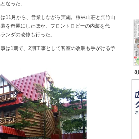
気となった。
は11月から、営業しながら実施。桜林山荘と呉竹山
外装を奇麗にしたほか、フロントロビーの内装を代
ベランダの改修も行った。
事は1期で、2期工事として客室の改装も手がける予
。
8