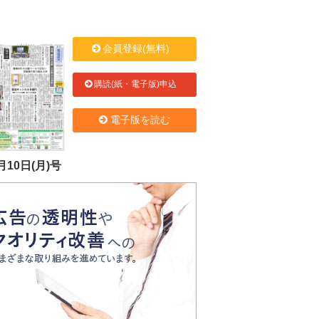
会員登録(無料)
購読(紙・電子版)申込
電子版を読む
月10日(月)号