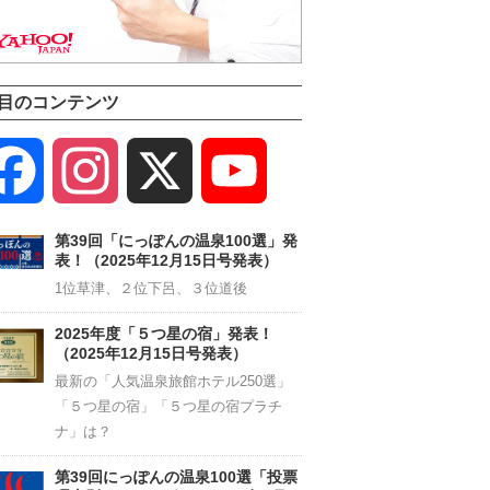
目のコンテンツ
Facebook
Instagram
X
YouTube
Channel
第39回「にっぽんの温泉100選」発
表！（2025年12月15日号発表）
1位草津、２位下呂、３位道後
2025年度「５つ星の宿」発表！
（2025年12月15日号発表）
最新の「人気温泉旅館ホテル250選」
「５つ星の宿」「５つ星の宿プラチ
ナ」は？
第39回にっぽんの温泉100選「投票