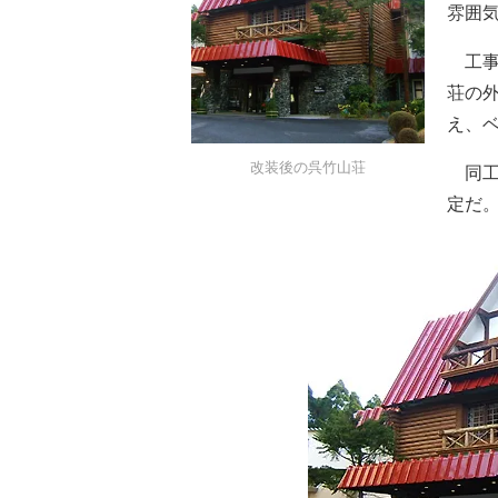
雰囲
工事
荘の
え、
改装後の呉竹山荘
同工
定だ