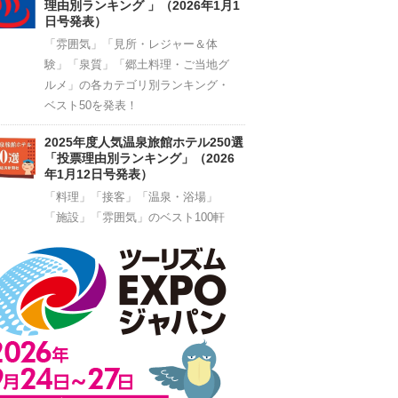
理由別ランキング 」（2026年1月1
日号発表）
「雰囲気」「見所・レジャー＆体
験」「泉質」「郷土料理・ご当地グ
ルメ」の各カテゴリ別ランキング・
ベスト50を発表！
2025年度人気温泉旅館ホテル250選
「投票理由別ランキング」（2026
年1月12日号発表）
「料理」「接客」「温泉・浴場」
「施設」「雰囲気」のベスト100軒