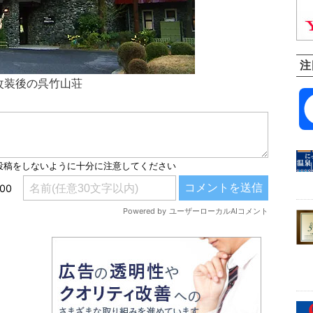
注
改装後の呉竹山荘