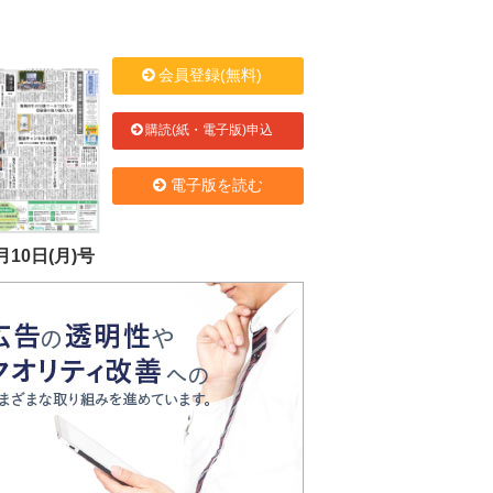
会員登録(無料)
購読(紙・電子版)申込
電子版を読む
月10日(月)号