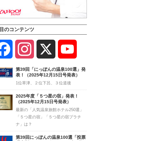
目のコンテンツ
Facebook
Instagram
X
YouTube
Channel
第39回「にっぽんの温泉100選」発
表！（2025年12月15日号発表）
1位草津、２位下呂、３位道後
2025年度「５つ星の宿」発表！
（2025年12月15日号発表）
最新の「人気温泉旅館ホテル250選」
「５つ星の宿」「５つ星の宿プラチ
ナ」は？
第39回にっぽんの温泉100選「投票