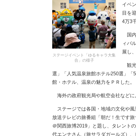
イベ
目を迎
4万3
国内
ィバ
展し
ステージイベント「ゆるキャラ大集
合」の様子
観光
選」「人気温泉旅館ホテル250選」「
館・ホテル、温泉の魅力をＰＲした。
海外の政府観光局や航空会社などに
ステージでは各国・地域の文化や風習
放送テレビの旅番組「朝だ！生です旅
＠関西旅博2019」と題し、タレン
代エンナさん（旅サラダガールズ）、