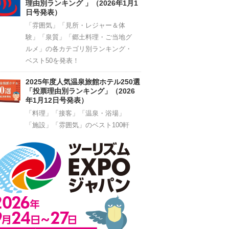
理由別ランキング 」（2026年1月1
日号発表）
「雰囲気」「見所・レジャー＆体
験」「泉質」「郷土料理・ご当地グ
ルメ」の各カテゴリ別ランキング・
ベスト50を発表！
2025年度人気温泉旅館ホテル250選
「投票理由別ランキング」（2026
年1月12日号発表）
「料理」「接客」「温泉・浴場」
「施設」「雰囲気」のベスト100軒