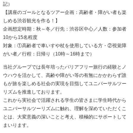
記）
【講座のゴールとなるツアー企画：高齢者・障がい者も楽
しめる渋谷観光を作る！】
企画想定時期：秋～冬／行先：渋谷区中心／人数：参加者
10から15名程度
対象：①高齢者で車いすや杖を使用している方・②視覚障
がい者／行程：日帰り（10時～16時まで）
当社グループでは長年培ったバリアフリー旅行の経験とノ
ウハウを活かして、高齢や障がい等の有無にかかわらず誰
もが旅を楽しめる社会の実現を目指してユニバーサルツー
リズムを推進しております。
これから実社会で活躍される学生の皆さまに学生時代から
ユニバーサルツーリズムに触れ、理解を深めていただくこ
とは、大変意義の深いことと考え、積極的にサポートして
まいります。