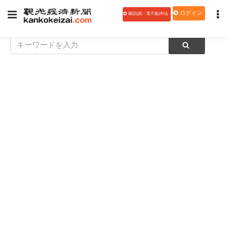
ログイン
購読(紙・電子版)申込