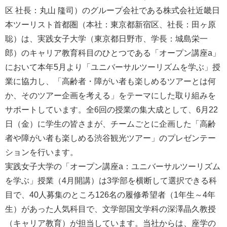
区 社長：丸山 隆司）のグループ会社である株式会社近畿日
本ツーリスト首都圏（本社：東京都新宿区、社長：田ヶ原
聡）は、実践女子大学（東京都日野市、学長：城島栄一
郎）のキャリア教育科目のひとつである「オープン講座a」
において本年5月より「ユニバーサルツーリズムを学ぶ」授
業に協力し、「高齢者・障がい者も楽しめるツアーとは何
か、そのツアー企画を考える」をテーマにした取り組みを
サポートしています。全6回の授業の集大成として、6月22
日（金）に学生の皆さまが、チームごとに企画した「高齢
者や障がい者も楽しめる渋谷観光ツアー」のプレゼンテー
ションを行います。
実践女子大学の「オープン講座a：ユニバーサルツーリズム
を学ぶ」授業（4月開講）は3学部を横断して選択できる科
目で、40人募集のところ126名の履修希望者（1年生～4年
生）があった人気科目で、文学部国文学科の深澤晶久教授
（キャリア教育）が担当しています。当社からは、座学の