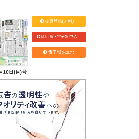
会員登録(無料)
購読(紙・電子版)申込
電子版を読む
月10日(月)号