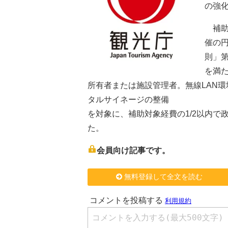
の強
補助
催の
則」第
を満
所有者または施設管理者。無線LAN
タルサイネージの整備
を対象に、補助対象経費の1/2以内で
た。
会員向け記事です。
無料登録して全文を読む