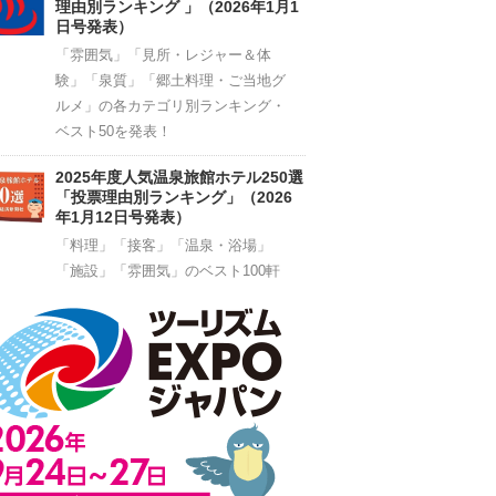
理由別ランキング 」（2026年1月1
日号発表）
「雰囲気」「見所・レジャー＆体
験」「泉質」「郷土料理・ご当地グ
ルメ」の各カテゴリ別ランキング・
ベスト50を発表！
2025年度人気温泉旅館ホテル250選
「投票理由別ランキング」（2026
年1月12日号発表）
「料理」「接客」「温泉・浴場」
「施設」「雰囲気」のベスト100軒