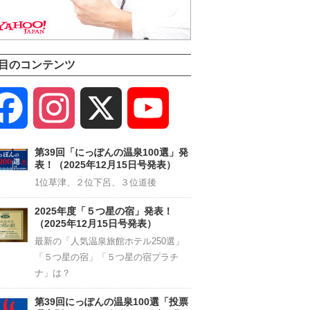
目のコンテンツ
Facebook
Instagram
X
YouTube
Channel
第39回「にっぽんの温泉100選」発
表！（2025年12月15日号発表）
1位草津、２位下呂、３位道後
2025年度「５つ星の宿」発表！
（2025年12月15日号発表）
最新の「人気温泉旅館ホテル250選」
「５つ星の宿」「５つ星の宿プラチ
ナ」は？
第39回にっぽんの温泉100選「投票