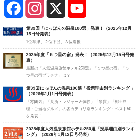
Facebook
Instagram
X
YouTube
Channel
第39回「にっぽんの温泉100選」発表！（2025年12月
15日号発表）
1位草津、２位下呂、３位道後
2025年度「５つ星の宿」発表！（2025年12月15日号発
表）
最新の「人気温泉旅館ホテル250選」「５つ星の宿」「５
つ星の宿プラチナ」は？
第39回にっぽんの温泉100選「投票理由別ランキング 」
（2026年1月1日号発表）
「雰囲気」「見所・レジャー＆体験」「泉質」「郷土料
理・ご当地グルメ」の各カテゴリ別ランキング・ベスト50
を発表！
2025年度人気温泉旅館ホテル250選「投票理由別ランキ
ング」（2026年1月12日号発表）