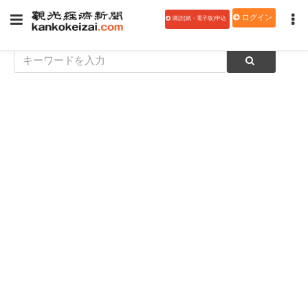
ログイン
購読(紙・電子版)申込