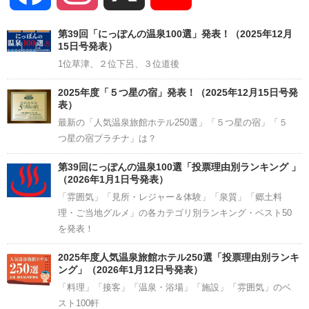
Channel
第39回「にっぽんの温泉100選」発表！（2025年12月
15日号発表）
1位草津、２位下呂、３位道後
2025年度「５つ星の宿」発表！（2025年12月15日号発
表）
最新の「人気温泉旅館ホテル250選」「５つ星の宿」「５
つ星の宿プラチナ」は？
第39回にっぽんの温泉100選「投票理由別ランキング 」
（2026年1月1日号発表）
「雰囲気」「見所・レジャー＆体験」「泉質」「郷土料
理・ご当地グルメ」の各カテゴリ別ランキング・ベスト50
を発表！
2025年度人気温泉旅館ホテル250選「投票理由別ランキ
ング」（2026年1月12日号発表）
「料理」「接客」「温泉・浴場」「施設」「雰囲気」のベ
スト100軒