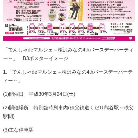
「でんしゃdeマルシェ～桜沢みなの4thバースデーパーティ
ー～」 B3ポスターイメージ
1.「でんしゃdeマルシェ～桜沢みなの4thバースデーパーテ
ィー～」
(1)開催日 平成30年3月24日(土)
(2)開催場所 特別臨時列車内(秩父鉄道くだり熊谷駅～秩父
駅間)
(3)主な停車駅