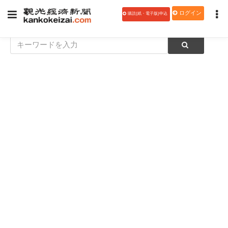
ログイン
購読(紙・電子版)申込