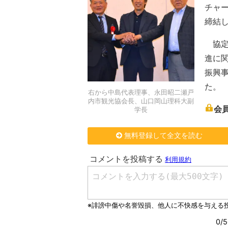
チャ
締結
協定
進に
振興
た。
右から中島代表理事、永田昭二瀬戸
内市観光協会長、山口岡山理科大副
会
学長
無料登録して全文を読む