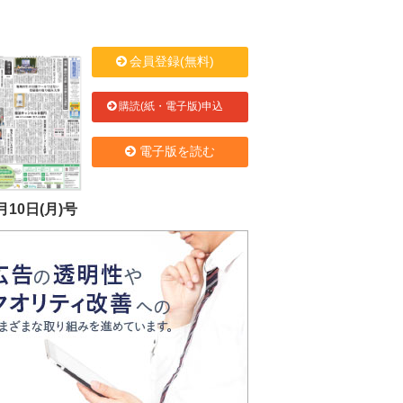
会員登録(無料)
購読(紙・電子版)申込
電子版を読む
月10日(月)号