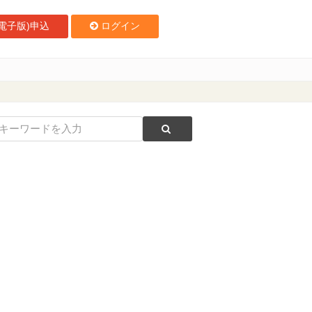
電子版)申込
ログイン
包括提携締結