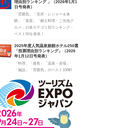
理由別ランキング 」（2026年1月1
日号発表）
「雰囲気」「見所・レジャー＆体
験」「泉質」「郷土料理・ご当地グ
ルメ」の各カテゴリ別ランキング・
ベスト50を発表！
2025年度人気温泉旅館ホテル250選
「投票理由別ランキング」（2026
年1月12日号発表）
「料理」「接客」「温泉・浴場」
「施設」「雰囲気」のベスト100軒