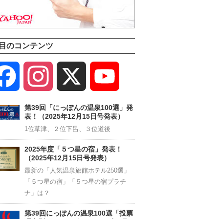
目のコンテンツ
Facebook
Instagram
X
YouTube
Channel
第39回「にっぽんの温泉100選」発
表！（2025年12月15日号発表）
1位草津、２位下呂、３位道後
2025年度「５つ星の宿」発表！
（2025年12月15日号発表）
最新の「人気温泉旅館ホテル250選」
「５つ星の宿」「５つ星の宿プラチ
ナ」は？
第39回にっぽんの温泉100選「投票