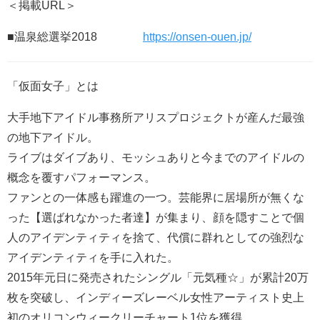
＜掲載URL＞
■温泉総選挙2018
https://onsen-ouen.jp/
「仮面女子」とは
大手地下アイドル事務所アリスプロジェクトが産んだ最強
の地下アイドル。
ライブはダイブあり、モッシュありと今までのアイドルの
概念を覆すパフォーマンス。
ファンとの一体感も躍進の一つ。芸能界に居場所が無くな
った【選ばれなかった者達】が集まり、顔を隠すことで個
人のアイデンティティを捨て、代償に群れとしての強烈な
アイデンティティを手に入れた。
2015年元日に発売されたシングル「元気種☆」が累計20万
枚を突破し、インディーズレーベル女性アーティスト史上
初のオリコンウィークリーチャート1位を獲得。