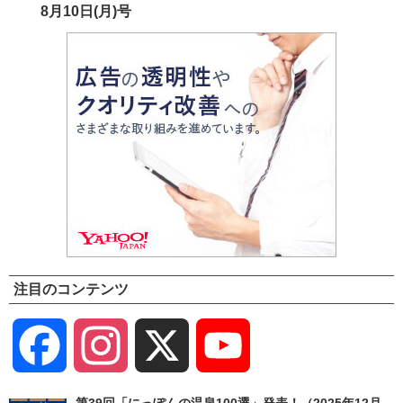
8月10日(月)号
注目のコンテンツ
Facebook
Instagram
X
YouTube
Channel
第39回「にっぽんの温泉100選」発表！（2025年12月