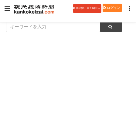
ログイン
購読(紙・電子版)申込