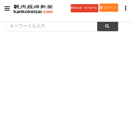
ログイン
購読(紙・電子版)申込