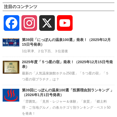
注目のコンテンツ
Facebook
Instagram
X
YouTube
Channel
第39回「にっぽんの温泉100選」発表！（2025年12月
15日号発表）
1位草津、２位下呂、３位道後
2025年度「５つ星の宿」発表！（2025年12月15日号発
表）
最新の「人気温泉旅館ホテル250選」「５つ星の宿」「５
つ星の宿プラチナ」は？
第39回にっぽんの温泉100選「投票理由別ランキング 」
（2026年1月1日号発表）
「雰囲気」「見所・レジャー＆体験」「泉質」「郷土料
理・ご当地グルメ」の各カテゴリ別ランキング・ベスト50
を発表！