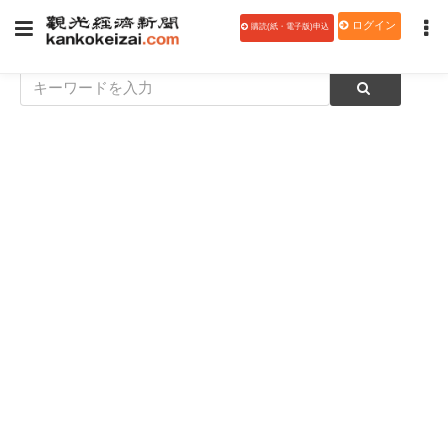
ログイン
購読(紙・電子版)申込