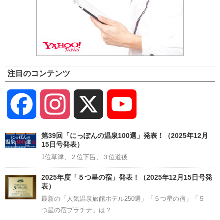
注目のコンテンツ
Facebook
Instagram
X
YouTube
Channel
第39回「にっぽんの温泉100選」発表！（2025年12月
15日号発表）
1位草津、２位下呂、３位道後
2025年度「５つ星の宿」発表！（2025年12月15日号発
表）
最新の「人気温泉旅館ホテル250選」「５つ星の宿」「５
つ星の宿プラチナ」は？